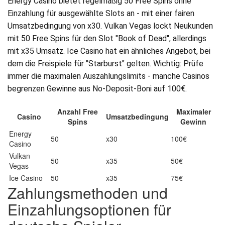
Energy Casino bietet regelmäßig 50 Free Spins ohne
Einzahlung für ausgewählte Slots an - mit einer fairen
Umsatzbedingung von x30. Vulkan Vegas lockt Neukunden
mit 50 Free Spins für den Slot "Book of Dead", allerdings
mit x35 Umsatz. Ice Casino hat ein ähnliches Angebot, bei
dem die Freispiele für "Starburst" gelten. Wichtig: Prüfe
immer die maximalen Auszahlungslimits - manche Casinos
begrenzen Gewinne aus No-Deposit-Boni auf 100€.
Anzahl Free
Maximaler
Casino
Umsatzbedingung
Spins
Gewinn
Energy
50
x30
100€
Casino
Vulkan
50
x35
50€
Vegas
Ice Casino
50
x35
75€
Zahlungsmethoden und
Einzahlungsoptionen für