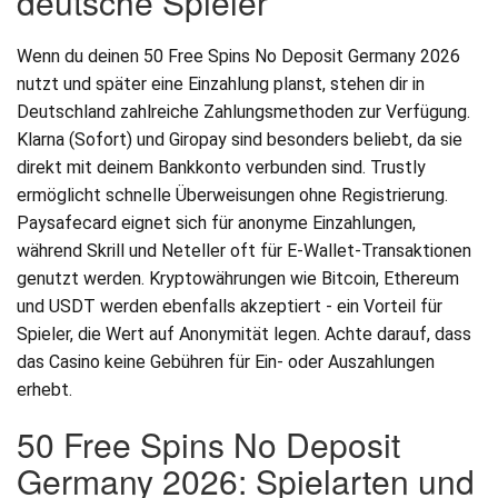
deutsche Spieler
Wenn du deinen 50 Free Spins No Deposit Germany 2026
nutzt und später eine Einzahlung planst, stehen dir in
Deutschland zahlreiche Zahlungsmethoden zur Verfügung.
Klarna (Sofort) und Giropay sind besonders beliebt, da sie
direkt mit deinem Bankkonto verbunden sind. Trustly
ermöglicht schnelle Überweisungen ohne Registrierung.
Paysafecard eignet sich für anonyme Einzahlungen,
während Skrill und Neteller oft für E-Wallet-Transaktionen
genutzt werden. Kryptowährungen wie Bitcoin, Ethereum
und USDT werden ebenfalls akzeptiert - ein Vorteil für
Spieler, die Wert auf Anonymität legen. Achte darauf, dass
das Casino keine Gebühren für Ein- oder Auszahlungen
erhebt.
50 Free Spins No Deposit
Germany 2026: Spielarten und