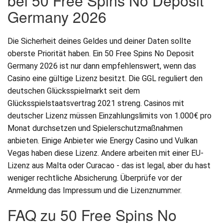
bei 50 Free Spins No Deposit
Germany 2026
Die Sicherheit deines Geldes und deiner Daten sollte
oberste Priorität haben. Ein 50 Free Spins No Deposit
Germany 2026 ist nur dann empfehlenswert, wenn das
Casino eine gültige Lizenz besitzt. Die GGL reguliert den
deutschen Glücksspielmarkt seit dem
Glücksspielstaatsvertrag 2021 streng. Casinos mit
deutscher Lizenz müssen Einzahlungslimits von 1.000€ pro
Monat durchsetzen und Spielerschutzmaßnahmen
anbieten. Einige Anbieter wie Energy Casino und Vulkan
Vegas haben diese Lizenz. Andere arbeiten mit einer EU-
Lizenz aus Malta oder Curacao - das ist legal, aber du hast
weniger rechtliche Absicherung. Überprüfe vor der
Anmeldung das Impressum und die Lizenznummer.
FAQ zu 50 Free Spins No