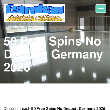
Toggl
navig
50 Free Spins No
Deposit Germany
2026
Du suchst nach
50 Free Spins No Deposit Germany 2026