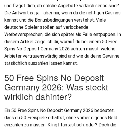
und fragst dich, ob solche Angebote wirklich seriös sind?
Die Antwort ist ja - aber nur, wenn du die richtigen Casinos
kennst und die Bonusbedingungen verstehst. Viele
deutsche Spieler stoßen auf verlockende
Werbeversprechen, die sich später als Falle entpuppen. In
diesem Artikel zeige ich dir, worauf du bei einem 50 Free
Spins No Deposit Germany 2026 achten musst, welche
Anbieter vertrauenswürdig sind und wie du deine Gewinne
tatsächlich auszahlen lassen kannst.
50 Free Spins No Deposit
Germany 2026: Was steckt
wirklich dahinter?
Ein 50 Free Spins No Deposit Germany 2026 bedeutet,
dass du 50 Freispiele erhältst, ohne vorher eigenes Geld
einzahlen zu müssen. Klingt fantastisch, oder? Doch die