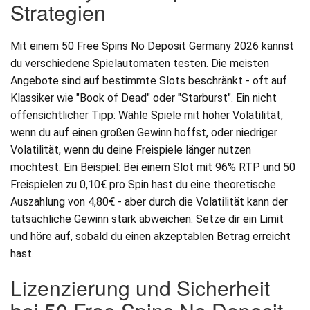
Strategien
Mit einem 50 Free Spins No Deposit Germany 2026 kannst
du verschiedene Spielautomaten testen. Die meisten
Angebote sind auf bestimmte Slots beschränkt - oft auf
Klassiker wie "Book of Dead" oder "Starburst". Ein nicht
offensichtlicher Tipp: Wähle Spiele mit hoher Volatilität,
wenn du auf einen großen Gewinn hoffst, oder niedriger
Volatilität, wenn du deine Freispiele länger nutzen
möchtest. Ein Beispiel: Bei einem Slot mit 96% RTP und 50
Freispielen zu 0,10€ pro Spin hast du eine theoretische
Auszahlung von 4,80€ - aber durch die Volatilität kann der
tatsächliche Gewinn stark abweichen. Setze dir ein Limit
und höre auf, sobald du einen akzeptablen Betrag erreicht
hast.
Lizenzierung und Sicherheit