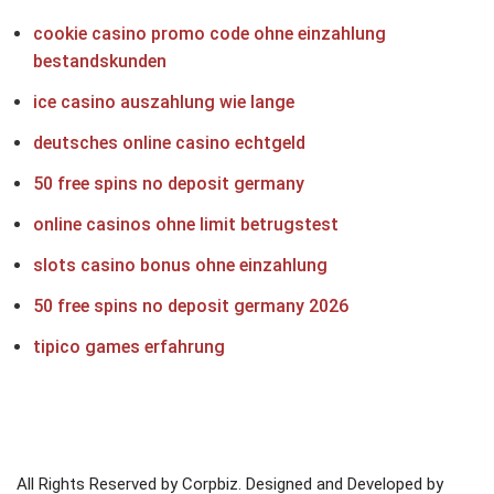
cookie casino promo code ohne einzahlung
bestandskunden
ice casino auszahlung wie lange
deutsches online casino echtgeld
50 free spins no deposit germany
online casinos ohne limit betrugstest
slots casino bonus ohne einzahlung
50 free spins no deposit germany 2026
tipico games erfahrung
All Rights Reserved by Corpbiz. Designed and Developed by