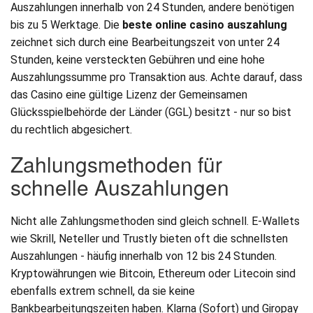
Auszahlungen innerhalb von 24 Stunden, andere benötigen
bis zu 5 Werktage. Die
beste online casino auszahlung
zeichnet sich durch eine Bearbeitungszeit von unter 24
Stunden, keine versteckten Gebühren und eine hohe
Auszahlungssumme pro Transaktion aus. Achte darauf, dass
das Casino eine gültige Lizenz der Gemeinsamen
Glücksspielbehörde der Länder (GGL) besitzt - nur so bist
du rechtlich abgesichert.
Zahlungsmethoden für
schnelle Auszahlungen
Nicht alle Zahlungsmethoden sind gleich schnell. E-Wallets
wie Skrill, Neteller und Trustly bieten oft die schnellsten
Auszahlungen - häufig innerhalb von 12 bis 24 Stunden.
Kryptowährungen wie Bitcoin, Ethereum oder Litecoin sind
ebenfalls extrem schnell, da sie keine
Bankbearbeitungszeiten haben. Klarna (Sofort) und Giropay