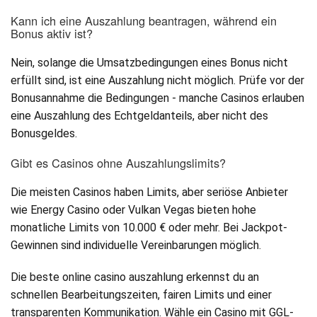
Kann ich eine Auszahlung beantragen, während ein
Bonus aktiv ist?
Nein, solange die Umsatzbedingungen eines Bonus nicht
erfüllt sind, ist eine Auszahlung nicht möglich. Prüfe vor der
Bonusannahme die Bedingungen - manche Casinos erlauben
eine Auszahlung des Echtgeldanteils, aber nicht des
Bonusgeldes.
Gibt es Casinos ohne Auszahlungslimits?
Die meisten Casinos haben Limits, aber seriöse Anbieter
wie Energy Casino oder Vulkan Vegas bieten hohe
monatliche Limits von 10.000 € oder mehr. Bei Jackpot-
Gewinnen sind individuelle Vereinbarungen möglich.
Die beste online casino auszahlung erkennst du an
schnellen Bearbeitungszeiten, fairen Limits und einer
transparenten Kommunikation. Wähle ein Casino mit GGL-