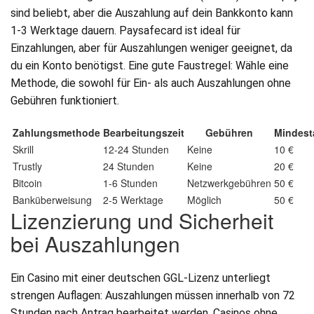
sind beliebt, aber die Auszahlung auf dein Bankkonto kann
1-3 Werktage dauern. Paysafecard ist ideal für
Einzahlungen, aber für Auszahlungen weniger geeignet, da
du ein Konto benötigst. Eine gute Faustregel: Wähle eine
Methode, die sowohl für Ein- als auch Auszahlungen ohne
Gebühren funktioniert.
Zahlungsmethode
Bearbeitungszeit
Gebühren
Mindest
Skrill
12-24 Stunden
Keine
10 €
Trustly
24 Stunden
Keine
20 €
Bitcoin
1-6 Stunden
Netzwerkgebühren
50 €
Banküberweisung
2-5 Werktage
Möglich
50 €
Lizenzierung und Sicherheit
bei Auszahlungen
Ein Casino mit einer deutschen GGL-Lizenz unterliegt
strengen Auflagen: Auszahlungen müssen innerhalb von 72
Stunden nach Antrag bearbeitet werden. Casinos ohne