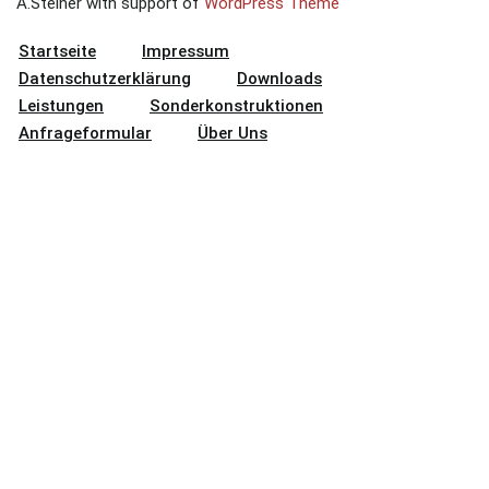
A.Steiner with support of
WordPress Theme
Startseite
Impressum
Datenschutzerklärung
Downloads
Leistungen
Sonderkonstruktionen
Anfrageformular
Über Uns