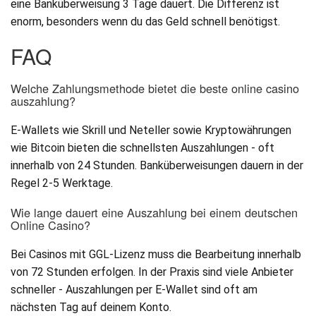
eine Banküberweisung 3 Tage dauert. Die Differenz ist
enorm, besonders wenn du das Geld schnell benötigst.
FAQ
Welche Zahlungsmethode bietet die beste online casino
auszahlung?
E-Wallets wie Skrill und Neteller sowie Kryptowährungen
wie Bitcoin bieten die schnellsten Auszahlungen - oft
innerhalb von 24 Stunden. Banküberweisungen dauern in der
Regel 2-5 Werktage.
Wie lange dauert eine Auszahlung bei einem deutschen
Online Casino?
Bei Casinos mit GGL-Lizenz muss die Bearbeitung innerhalb
von 72 Stunden erfolgen. In der Praxis sind viele Anbieter
schneller - Auszahlungen per E-Wallet sind oft am
nächsten Tag auf deinem Konto.