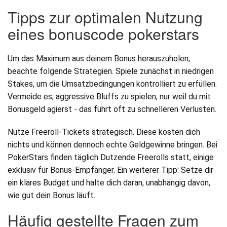
Tipps zur optimalen Nutzung
eines bonuscode pokerstars
Um das Maximum aus deinem Bonus herauszuholen,
beachte folgende Strategien. Spiele zunächst in niedrigen
Stakes, um die Umsatzbedingungen kontrolliert zu erfüllen.
Vermeide es, aggressive Bluffs zu spielen, nur weil du mit
Bonusgeld agierst - das führt oft zu schnelleren Verlusten.
Nutze Freeroll-Tickets strategisch. Diese kosten dich
nichts und können dennoch echte Geldgewinne bringen. Bei
PokerStars finden täglich Dutzende Freerolls statt, einige
exklusiv für Bonus-Empfänger. Ein weiterer Tipp: Setze dir
ein klares Budget und halte dich daran, unabhängig davon,
wie gut dein Bonus läuft.
Häufig gestellte Fragen zum