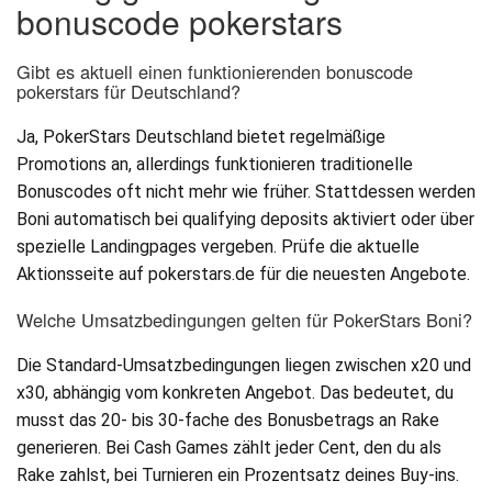
bonuscode pokerstars
Gibt es aktuell einen funktionierenden bonuscode
pokerstars für Deutschland?
Ja, PokerStars Deutschland bietet regelmäßige
Promotions an, allerdings funktionieren traditionelle
Bonuscodes oft nicht mehr wie früher. Stattdessen werden
Boni automatisch bei qualifying deposits aktiviert oder über
spezielle Landingpages vergeben. Prüfe die aktuelle
Aktionsseite auf pokerstars.de für die neuesten Angebote.
Welche Umsatzbedingungen gelten für PokerStars Boni?
Die Standard-Umsatzbedingungen liegen zwischen x20 und
x30, abhängig vom konkreten Angebot. Das bedeutet, du
musst das 20- bis 30-fache des Bonusbetrags an Rake
generieren. Bei Cash Games zählt jeder Cent, den du als
Rake zahlst, bei Turnieren ein Prozentsatz deines Buy-ins.