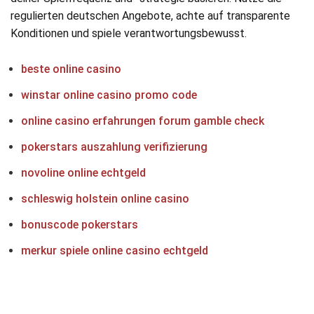
regulierten deutschen Angebote, achte auf transparente
Konditionen und spiele verantwortungsbewusst.
beste online casino
winstar online casino promo code
online casino erfahrungen forum gamble check
pokerstars auszahlung verifizierung
novoline online echtgeld
schleswig holstein online casino
bonuscode pokerstars
merkur spiele online casino echtgeld