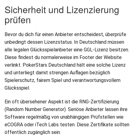
Sicherheit und Lizenzierung
prüfen
Bevor du dich für einen Anbieter entscheidest, überprüfe
unbedingt dessen Lizenzstatus. In Deutschland müssen
alle legalen Glücksspielanbieter eine GGL-Lizenz besitzen.
Diese findest du normalerweise im Footer der Website
verlinkt. PokerStars Deutschland hält eine solche Lizenz
und unterliegt damit strengen Auflagen bezüglich
Spielerschutz, fairem Spiel und verantwortungsvollem
Glücksspiel.
Ein oft übersehener Aspekt ist die RNG-Zertifizierung
(Random Number Generator). Seriöse Anbieter lassen ihre
Software regelmäßig von unabhängigen Prüfstellen wie
eCOGRA oder iTech Labs testen. Diese Zertifikate sollten
öffentlich zugänglich sein.