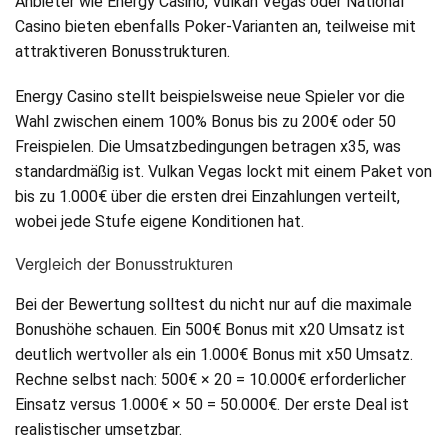
Anbieter wie Energy Casino, Vulkan Vegas oder National
Casino bieten ebenfalls Poker-Varianten an, teilweise mit
attraktiveren Bonusstrukturen.
Energy Casino stellt beispielsweise neue Spieler vor die
Wahl zwischen einem 100% Bonus bis zu 200€ oder 50
Freispielen. Die Umsatzbedingungen betragen x35, was
standardmäßig ist. Vulkan Vegas lockt mit einem Paket von
bis zu 1.000€ über die ersten drei Einzahlungen verteilt,
wobei jede Stufe eigene Konditionen hat.
Vergleich der Bonusstrukturen
Bei der Bewertung solltest du nicht nur auf die maximale
Bonushöhe schauen. Ein 500€ Bonus mit x20 Umsatz ist
deutlich wertvoller als ein 1.000€ Bonus mit x50 Umsatz.
Rechne selbst nach: 500€ × 20 = 10.000€ erforderlicher
Einsatz versus 1.000€ × 50 = 50.000€. Der erste Deal ist
realistischer umsetzbar.