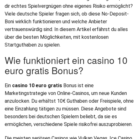
dir echtes Spielvergnügen ohne eigenes Risiko ermöglicht?
Viele deutsche Spieler fragen sich, ob diese No-Deposit-
Boni wirklich funktionieren und welche Anbieter
vertrauenswürdig sind. In diesem Artikel erfährst du alles
über die besten Möglichkeiten, mit kostenlosen
Startguthaben zu spielen.
Wie funktioniert ein casino 10
euro gratis Bonus?
Ein
casino 10 euro gratis
Bonus ist eine
Marketingstrategie von Online-Casinos, um neue Kunden
anzulocken. Du erhältst 10€ Guthaben oder Freispiele, ohne
eine Einzahlung tätigen zu müssen. Diese Angebote sind
besonders bei deutschen Spielern beliebt, da sie es
ermöglichen, verschiedene Spiele risikofrei auszuprobieren.
Die meisten seriösen Casinos wie Vulkan Vegas, Ice Casino