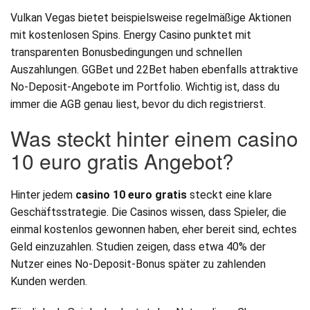
Vulkan Vegas bietet beispielsweise regelmäßige Aktionen
mit kostenlosen Spins. Energy Casino punktet mit
transparenten Bonusbedingungen und schnellen
Auszahlungen. GGBet und 22Bet haben ebenfalls attraktive
No-Deposit-Angebote im Portfolio. Wichtig ist, dass du
immer die AGB genau liest, bevor du dich registrierst.
Was steckt hinter einem casino
10 euro gratis Angebot?
Hinter jedem
casino 10 euro gratis
steckt eine klare
Geschäftsstrategie. Die Casinos wissen, dass Spieler, die
einmal kostenlos gewonnen haben, eher bereit sind, echtes
Geld einzuzahlen. Studien zeigen, dass etwa 40% der
Nutzer eines No-Deposit-Bonus später zu zahlenden
Kunden werden.