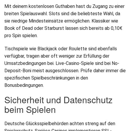
Mit deinem kostenlosen Guthaben hast du Zugang zu einer
breiten Spielauswahl. Slots sind die beliebteste Wahl, da
sie niedrige Mindesteinsätze ermöglichen. Klassiker wie
Book of Dead oder Starburst lassen sich bereits ab 0,10€
pro Spin spielen.
Tischspiele wie Blackjack oder Roulette sind ebenfalls
verfügbar, tragen aber oft weniger zur Erfüllung der
Umsatzbedingungen bei. Live-Casino-Spiele sind bei No-
Deposit-Boni meist ausgeschlossen. Prüfe daher immer die
spezifischen Spielbeschränkungen in den
Bonusbedingungen.
Sicherheit und Datenschutz
beim Spielen
Deutsche Glücksspielbehörden achten streng auf den
Spielerschutz. Seriöse Casinos implementieren SSL-