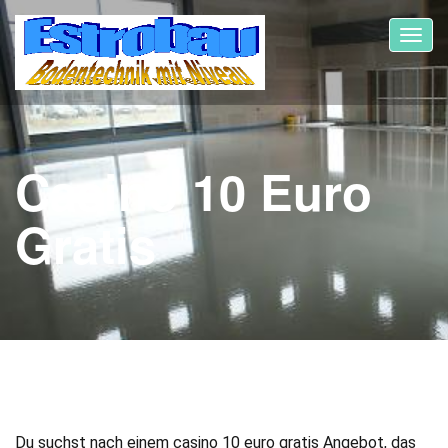
Toggl
navig
Casino 10 Euro
Gratis
Du suchst nach einem casino 10 euro gratis Angebot, das