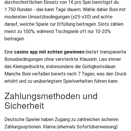
durchschnittlichen Einsatz von 1€ pro Spin benötigst du
1.750 Runden - das kann Tage dauern. Wähle daher Boni mit
moderaten Umsatzbedingungen (x25-x30) und achte
darauf, welche Spiele zur Erfüllung beitragen. Slots zählen
meist zu 100%, während Tischspiele oft nur 10-20%
beitragen.
Eine
casino app mit echten gewinnen
bietet transparente
Bonusbedingungen ohne versteckte Klauseln. Lies immer
das Kleingedruckte, insbesondere die Gültigkeitsdauer.
Manche Boni verfallen bereits nach 7 Tagen, was den Druck
erhöht und zu unüberlegtem Spielverhalten führen kann.
Zahlungsmethoden und
Sicherheit
Deutsche Spieler haben Zugang zu zahlreichen sicheren
Zahlungsoptionen. Klarna (ehemals Sofortüberweisung)