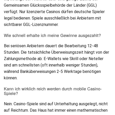
Gemeinsamen Glücksspielbehörde der Länder (GGL)
verfügt. Nur lizenzierte Casinos dürfen deutsche Spieler
legal bedienen. Spiele ausschließlich bei Anbietern mit
sichtbarer GGL-Lizenznummer.
Wie schnell erhalte ich meine Gewinne ausgezahlt?
Bei seriösen Anbietern dauert die Bearbeitung 12-48
Stunden. Die tatsächliche Überweisungszeit hängt von der
Zahlungsmethode ab: E-Wallets wie Skrill oder Neteller
sind am schnellsten (oft innerhalb weniger Stunden),
während Banküberweisungen 2-5 Werktage benötigen
können.
Kann ich wirklich reich werden durch mobile Casino-
Spiele?
Nein. Casino-Spiele sind auf Unterhaltung ausgelegt, nicht
auf Reichtum. Das Haus hat immer einen mathematischen