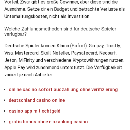
Vorteil. Zwar gibt es große Gewinner, aber diese sind die
Ausnahme. Setze dir ein Budget und betrachte Verluste als
Unterhaltungskosten, nicht als Investition.
Welche Zahlungsmethoden sind für deutsche Spieler
verfügbar?
Deutsche Spieler können Klarna (Sofort), Giropay, Trustly,
Visa, Mastercard, Skrill, Neteller, Paysafecard, Neosurf,
Jeton, MiFinity und verschiedene Kryptowährungen nutzen.
Apple Pay wird zunehmend unterstützt. Die Verfügbarkeit
variiert je nach Anbieter.
online casino sofort auszahlung ohne verifizierung
deutschland casino online
casino app mit echtgeld
gratis bonus ohne einzahlung casino