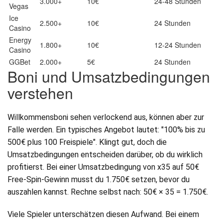
3.000+
10€
24-48 Stunden
Vegas
Ice
2.500+
10€
24 Stunden
Casino
Energy
1.800+
10€
12-24 Stunden
Casino
GGBet
2.000+
5€
24 Stunden
Boni und Umsatzbedingungen
verstehen
Willkommensboni sehen verlockend aus, können aber zur
Falle werden. Ein typisches Angebot lautet: "100% bis zu
500€ plus 100 Freispiele". Klingt gut, doch die
Umsatzbedingungen entscheiden darüber, ob du wirklich
profitierst. Bei einer Umsatzbedingung von x35 auf 50€
Free-Spin-Gewinn musst du 1.750€ setzen, bevor du
auszahlen kannst. Rechne selbst nach: 50€ × 35 = 1.750€.
Viele Spieler unterschätzen diesen Aufwand. Bei einem