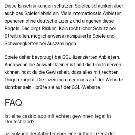
Diese Einschränkungen schützen Spieler, schränken aber
auch das Spielerlebnis ein. Viele internationale Anbieter
operieren ohne deutsche Lizenz und umgehen diese
Regeln. Das birgt Risiken: Kein rechtlicher Schutz bei
Streitfällen, möglicherweise manipulierte Spiele und
Schwierigkeiten bei Auszahlungen.
Spiele daher bevorzugt bei GGL-lizenzierten Anbietern.
Auch wenn die Auswahl kleiner ist und die Limits nerven
können, hast du die Gewissheit, dass alles mit rechten
Dingen zugeht. Die Lizenznummer muss auf der Website
sichtbar sein - prüfe sie auf der GGL-Website.
FAQ
Ist eine casino app mit echten gewinnen legal in
Deutschland?
Ja, solange der Anbieter über eine gültige Lizenz der