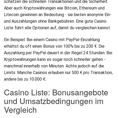
schätzen die schnellen Transaktionen und die Sicherheit.
Aber auch Kryptowährungen wie Bitcoin, Ethereum und
Litecoin gewinnen an Bedeutung - sie bieten anonyme Ein-
und Auszahlungen ohne Bankgebühren. Eine gute Casino
Liste führt alle Optionen auf, damit du vergleichen kannst.
Ein Beispiel: Bei einem Casino mit PayPal-Einzahlung
erhältst du oft einen Bonus von 100% bis zu 200 €. Die
Auszahlung per PayPal dauert in der Regel 24 Stunden. Bei
Kryptowährungen kann es sogar noch schneller gehen -
manchmal innerhalb von Minuten. Achte jedoch auf die
Limits: Manche Casinos erlauben nur 500 € pro Transaktion,
andere bis zu 10.000 €.
Casino Liste: Bonusangebote
und Umsatzbedingungen im
Vergleich