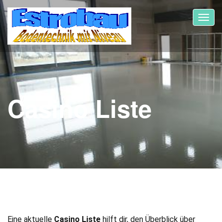
Toggl
navig
Casino Liste
Eine aktuelle
Casino Liste
hilft dir, den Überblick über