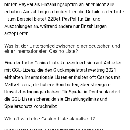
bieten PayPal als Einzahlungsoption an, aber nicht alle
erlauben Auszahlungen darüber. Lies die Details in der Liste
- zum Beispiel bietet 22Bet PayPal für Ein- und
Auszahlungen an, während andere nur Einzahlungen
akzeptieren.
Was ist der Unterschied zwischen einer deutschen und
einer internationalen Casino Liste?
Eine deutsche Casino Liste konzentriert sich auf Anbieter
mit GGL-Lizenz, die den Glücksspielstaatsvertrag 2021
einhalten. Internationale Listen enthalten oft Casinos mit
Malta-Lizenz, die höhere Boni bieten, aber strengere
Umsatzbedingungen haben. Für Spieler in Deutschland ist
die GGL-Liste sicherer, da sie Einzahlungslimits und
Spielerschutz vorschreibt.
Wie oft wird eine Casino Liste aktualisiert?