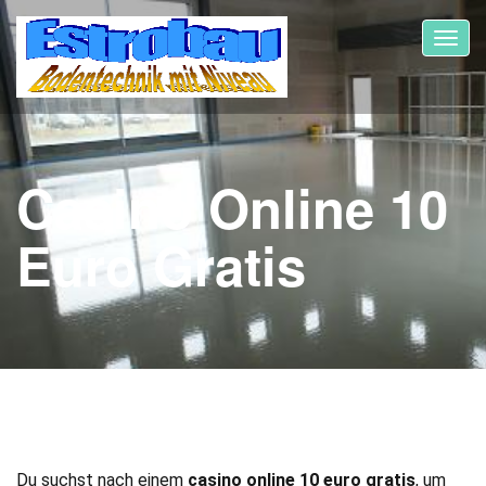
Toggl
navig
Casino Online 10
Euro Gratis
Du suchst nach einem
casino online 10 euro gratis
, um