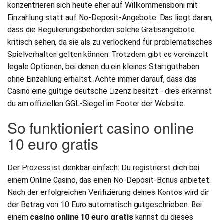
konzentrieren sich heute eher auf Willkommensboni mit
Einzahlung statt auf No-Deposit-Angebote. Das liegt daran,
dass die Regulierungsbehörden solche Gratisangebote
kritisch sehen, da sie als zu verlockend für problematisches
Spielverhalten gelten können. Trotzdem gibt es vereinzelt
legale Optionen, bei denen du ein kleines Startguthaben
ohne Einzahlung erhältst. Achte immer darauf, dass das
Casino eine gültige deutsche Lizenz besitzt - dies erkennst
du am offiziellen GGL-Siegel im Footer der Website.
So funktioniert casino online
10 euro gratis
Der Prozess ist denkbar einfach: Du registrierst dich bei
einem Online Casino, das einen No-Deposit-Bonus anbietet.
Nach der erfolgreichen Verifizierung deines Kontos wird dir
der Betrag von 10 Euro automatisch gutgeschrieben. Bei
einem
casino online 10 euro gratis
kannst du dieses