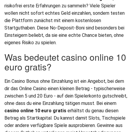
risikofrei erste Erfahrungen zu sammeln? Viele Spieler
wollen nicht sofort echtes Geld einzahlen, sondern testen
die Plattform zunächst mit einem kostenlosen
Startguthaben. Diese No-Deposit-Boni sind besonders bei
Einsteigern beliebt, da sie eine echte Chance bieten, ohne
eigenes Risiko zu spielen.
Was bedeutet casino online 10
euro gratis?
Ein Casino Bonus ohne Einzahlung ist ein Angebot, bei dem
dir das Online Casino einen kleinen Betrag - typischerweise
zwischen 5 und 20 Euro - auf dein Spielerkonto gutschreibt,
ohne dass du eine Einzahlung tätigen musst. Bei einem
casino online 10 euro gratis
erhältst du genau diesen
Betrag als Startkapital. Du kannst damit Slots, Tischspiele
oder andere verfügbare Spiele ausprobieren. Gewinne aus