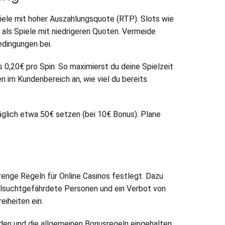
iele mit hoher Auszahlungsquote (RTP). Slots wie
 als Spiele mit niedrigeren Quoten. Vermeide
edingungen bei.
 0,20€ pro Spin. So maximierst du deine Spielzeit
n im Kundenbereich an, wie viel du bereits
täglich etwa 50€ setzen (bei 10€ Bonus). Plane
renge Regeln für Online Casinos festlegt. Dazu
pielsuchtgefährdete Personen und ein Verbot von
iheiten ein.
rden und die allgemeinen Bonusregeln eingehalten