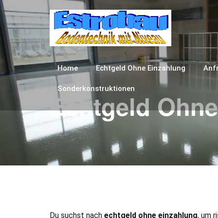
Home
Echtgeld Ohne Einzahlung
Anf
Sonderkonstruktionen
Echtgeld Ohne
Du suchst nach
echtgeld ohne einzahlung
, um r