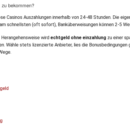
lt zu bekommen?
iöse Casinos Auszahlungen innerhalb von 24-48 Stunden. Die eig
am schnellsten (oft sofort), Banküberweisungen können 2-5 We
en Herangehensweise wird
echtgeld ohne einzahlung
zu einer sp
hen. Wähle stets lizenzierte Anbieter, lies die Bonusbedingungen
 Wege.
tgeld
ng