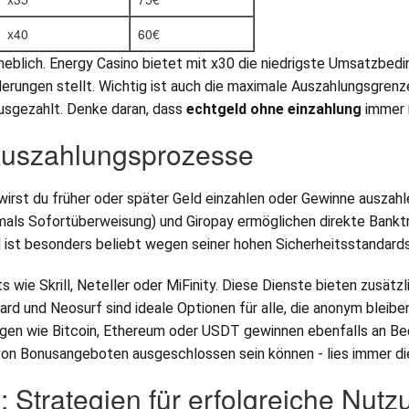
x40
60€
 erheblich. Energy Casino bietet mit x30 die niedrigste Umsatzb
derungen stellt. Wichtig ist auch die maximale Auszahlungsgren
ausgezahlt. Denke daran, dass
echtgeld ohne einzahlung
immer m
uszahlungsprozesse
wirst du früher oder später Geld einzahlen oder Gewinne auszahl
emals Sofortüberweisung) und Giropay ermöglichen direkte Banktr
nd ist besonders beliebt wegen seiner hohen Sicherheitsstandards
 wie Skrill, Neteller oder MiFinity. Diese Dienste bieten zusätzl
d und Neosurf sind ideale Optionen für alle, die anonym bleibe
ungen wie Bitcoin, Ethereum oder USDT gewinnen ebenfalls an Be
on Bonusangeboten ausgeschlossen sein können - lies immer die
 Strategien für erfolgreiche Nutz