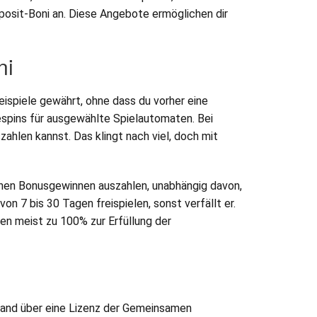
posit-Boni an. Diese Angebote ermöglichen dir
ni
ispiele gewährt, ohne dass du vorher eine
espins für ausgewählte Spielautomaten. Bei
len kannst. Das klingt nach viel, doch mit
inen Bonusgewinnen auszahlen, unabhängig davon,
n 7 bis 30 Tagen freispielen, sonst verfällt er.
en meist zu 100% zur Erfüllung der
hland über eine Lizenz der Gemeinsamen