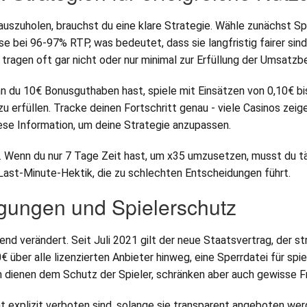
zuholen, brauchst du eine klare Strategie. Wähle zunächst Sp
e bei 96-97% RTP, was bedeutet, dass sie langfristig fairer sind
ragen oft gar nicht oder nur minimal zur Erfüllung der Umsatzb
nn du 10€ Bonusguthaben hast, spiele mit Einsätzen von 0,10€ bis
erfüllen. Tracke deinen Fortschritt genau - viele Casinos zeige
ese Information, um deine Strategie anzupassen.
its. Wenn du nur 7 Tage Zeit hast, um x35 umzusetzen, musst du 
ast-Minute-Hektik, die zu schlechten Entscheidungen führt.
ungen und Spielerschutz
nd verändert. Seit Juli 2021 gilt der neue Staatsvertrag, der st
0€ über alle lizenzierten Anbieter hinweg, eine Sperrdatei für s
dienen dem Schutz der Spieler, schränken aber auch gewisse Fre
ht explizit verboten sind, solange sie transparent angeboten we