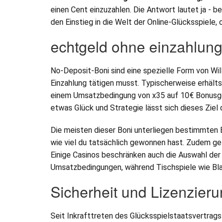
einen Cent einzuzahlen. Die Antwort lautet ja - 
den Einstieg in die Welt der Online-Glücksspiele,
echtgeld ohne einzahlung
No-Deposit-Boni sind eine spezielle Form von Wi
Einzahlung tätigen musst. Typischerweise erhält
einem Umsatzbedingung von x35 auf 10€ Bonusgeld
etwas Glück und Strategie lässt sich dieses Ziel 
Die meisten dieser Boni unterliegen bestimmten 
wie viel du tatsächlich gewonnen hast. Zudem gelt
Einige Casinos beschränken auch die Auswahl der 
Umsatzbedingungen, während Tischspiele wie Bla
Sicherheit und Lizenzier
Seit Inkrafttreten des Glücksspielstaatsvertrag