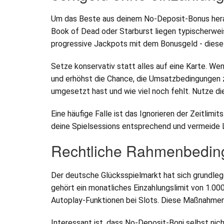
Um das Beste aus deinem No-Deposit-Bonus heraus
Book of Dead oder Starburst liegen typischerweis
progressive Jackpots mit dem Bonusgeld - diese t
Setze konservativ statt alles auf eine Karte. We
und erhöhst die Chance, die Umsatzbedingungen zu 
umgesetzt hast und wie viel noch fehlt. Nutze di
Eine häufige Falle ist das Ignorieren der Zeitlim
deine Spielsessions entsprechend und vermeide L
Rechtliche Rahmenbeding
Der deutsche Glücksspielmarkt hat sich grundlege
gehört ein monatliches Einzahlungslimit von 1.00
Autoplay-Funktionen bei Slots. Diese Maßnahmen 
Interessant ist, dass No-Deposit-Boni selbst nic