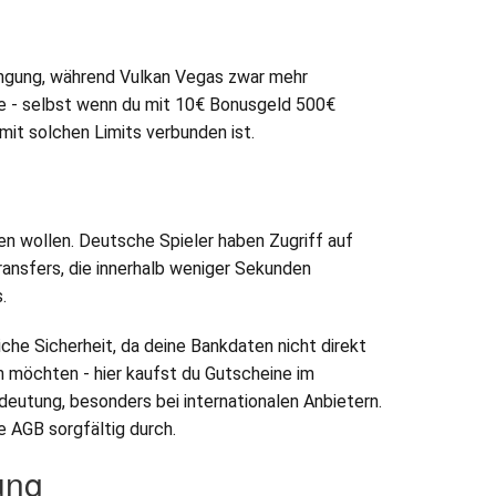
edingung, während Vulkan Vegas zwar mehr
ze - selbst wenn du mit 10€ Bonusgeld 500€
it solchen Limits verbunden ist.
en wollen. Deutsche Spieler haben Zugriff auf
ansfers, die innerhalb weniger Sekunden
.
iche Sicherheit, da deine Bankdaten nicht direkt
n möchten - hier kaufst du Gutscheine im
deutung, besonders bei internationalen Anbietern.
 AGB sorgfältig durch.
ung