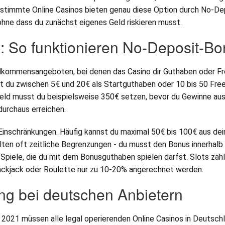
bestimmte Online Casinos bieten genau diese Option durch No-De
 ohne dass du zunächst eigenes Geld riskieren musst.
: So funktionieren No-Deposit-Bo
llkommensangeboten, bei denen das Casino dir Guthaben oder Fre
st du zwischen 5€ und 20€ als Startguthaben oder 10 bis 50 Fre
 musst du beispielsweise 350€ setzen, bevor du Gewinne auszah
durchaus erreichen.
Einschränkungen. Häufig kannst du maximal 50€ bis 100€ aus de
en oft zeitliche Begrenzungen - du musst den Bonus innerhalb vo
Spiele, die du mit dem Bonusguthaben spielen darfst. Slots zähl
ckjack oder Roulette nur zu 10-20% angerechnet werden.
ung bei deutschen Anbietern
s 2021 müssen alle legal operierenden Online Casinos in Deutsc