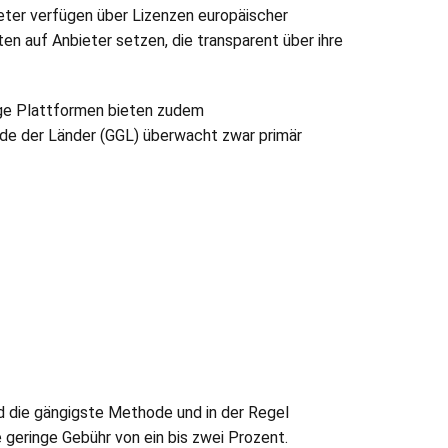
ieter verfügen über Lizenzen europäischer
en auf Anbieter setzen, die transparent über ihre
ge Plattformen bieten zudem
rde der Länder (GGL) überwacht zwar primär
d die gängigste Methode und in der Regel
 geringe Gebühr von ein bis zwei Prozent.