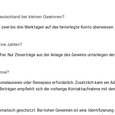
deutschland bei kleinen Gewinnen?
n zwei bis drei Werktagen auf das hinterlegte Konto überwiesen
nne zahlen?
frei. Nur Zinserträge aus der Anlage des Gewinns unterliegen d
inne?
rsonalausweis oder Reisepass erforderlich. Zusätzlich kann ein
Beträgen empfiehlt sich die vorherige Kontaktaufnahme mit dem
tomatisch geschützt. Bei hohen Gewinnen ist eine Identifizierun