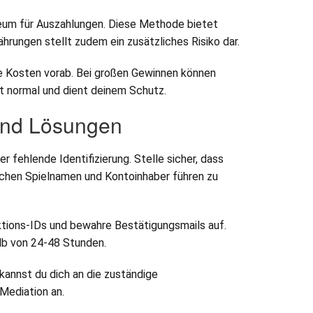
eum für Auszahlungen. Diese Methode bietet
hrungen stellt zudem ein zusätzliches Risiko dar.
e Kosten vorab. Bei großen Gewinnen können
t normal und dient deinem Schutz.
 und Lösungen
 fehlende Identifizierung. Stelle sicher, dass
schen Spielnamen und Kontoinhaber führen zu
tions-IDs und bewahre Bestätigungsmails auf.
lb von 24-48 Stunden.
kannst du dich an die zuständige
Mediation an.