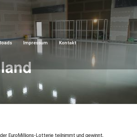
loads
Impressum
Kontakt
hland
 der EuroMillions-Lotterie teilnimmt und gewinnt,