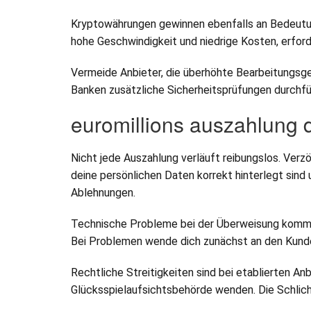
Kryptowährungen gewinnen ebenfalls an Bedeutun
hohe Geschwindigkeit und niedrige Kosten, erford
Vermeide Anbieter, die überhöhte Bearbeitungsg
Banken zusätzliche Sicherheitsprüfungen durchfü
euromillions auszahlung
Nicht jede Auszahlung verläuft reibungslos. Verz
deine persönlichen Daten korrekt hinterlegt sin
Ablehnungen.
Technische Probleme bei der Überweisung kommen
Bei Problemen wende dich zunächst an den Kunde
Rechtliche Streitigkeiten sind bei etablierten A
Glücksspielaufsichtsbehörde wenden. Die Schlic