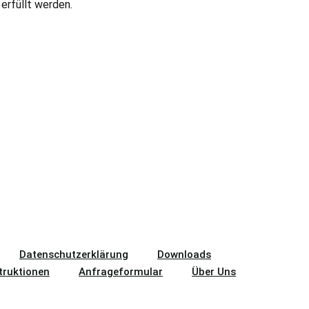
erfüllt werden.
Datenschutzerklärung
Downloads
truktionen
Anfrageformular
Über Uns