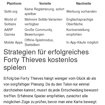
Plattform
Vorteile
Nachteile
Keine Registrierung, sofort
Solitr.org
Werbung vorhanden
spielbar
World of
Mehrere Solitär-Varianten
Englischsprachige
Solitaire
verfügbar
Oberfläche
AARP
Große Community,
Kontoerstellung
Games
Bewertungen
empfohlen
Offline-Spielmodus,
Mobile Apps
In-App-Käufe möglich
Statistiken
Strategien für erfolgreiches
Forty Thieves kostenlos
spielen
Erfolg bei Forty Thieves hängt weniger vom Glück ab als
von sorgfältiger Planung. Da du den Talon nur einmal
durchziehen kannst, musst du jede Entscheidung bewusst
treffen. Erfahrene Spieler empfehlen, zunächst alle
möglichen Züge zu prüfen, bevor man eine Karte bewegt.