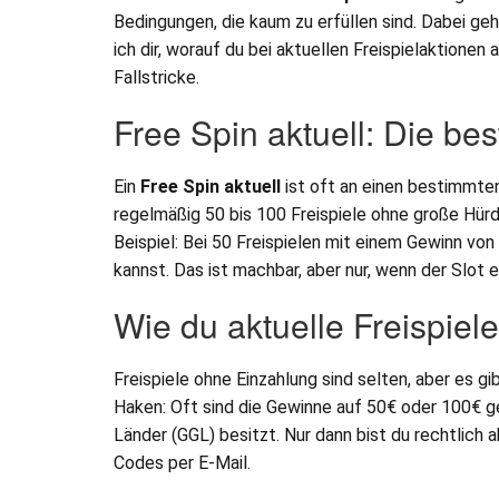
Bedingungen, die kaum zu erfüllen sind. Dabei g
ich dir, worauf du bei aktuellen Freispielaktione
Fallstricke.
Free Spin aktuell: Die be
Ein
Free Spin aktuell
ist oft an einen bestimmte
regelmäßig 50 bis 100 Freispiele ohne große Hürd
Beispiel: Bei 50 Freispielen mit einem Gewinn v
kannst. Das ist machbar, aber nur, wenn der Slot 
Wie du aktuelle Freispiel
Freispiele ohne Einzahlung sind selten, aber es 
Haken: Oft sind die Gewinne auf 50€ oder 100€ g
Länder (GGL) besitzt. Nur dann bist du rechtlich 
Codes per E-Mail.