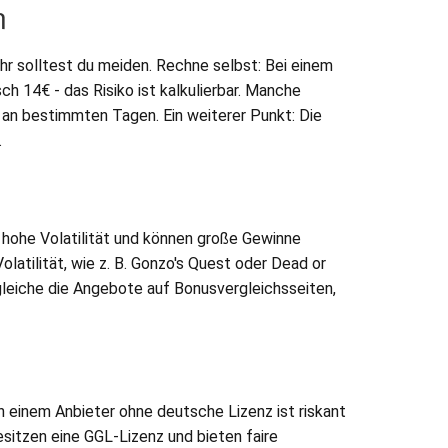
n
hr solltest du meiden. Rechne selbst: Bei einem
h 14€ - das Risiko ist kalkulierbar. Manche
r an bestimmten Tagen. Ein weiterer Punkt: Die
.
e hohe Volatilität und können große Gewinne
latilität, wie z. B. Gonzo's Quest oder Dead or
ergleiche die Angebote auf Bonusvergleichsseiten,
n einem Anbieter ohne deutsche Lizenz ist riskant
esitzen eine GGL-Lizenz und bieten faire