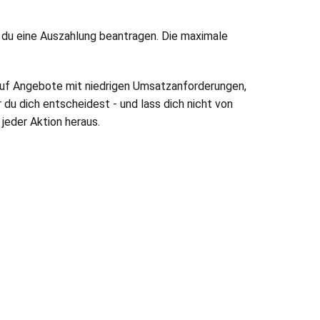
t du eine Auszahlung beantragen. Die maximale
 auf Angebote mit niedrigen Umsatzanforderungen,
du dich entscheidest - und lass dich nicht von
jeder Aktion heraus.