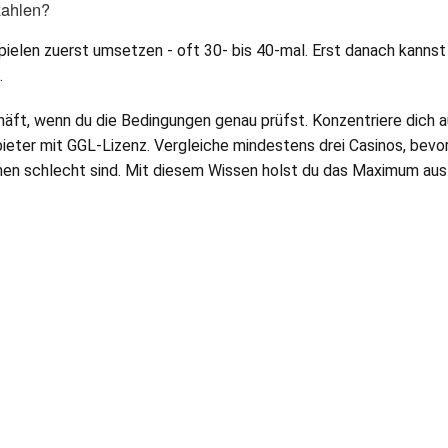
zahlen?
spielen zuerst umsetzen - oft 30- bis 40-mal. Erst danach kanns
.
chäft, wenn du die Bedingungen genau prüfst. Konzentriere dich
ieter mit GGL-Lizenz. Vergleiche mindestens drei Casinos, bevor 
nen schlecht sind. Mit diesem Wissen holst du das Maximum aus 