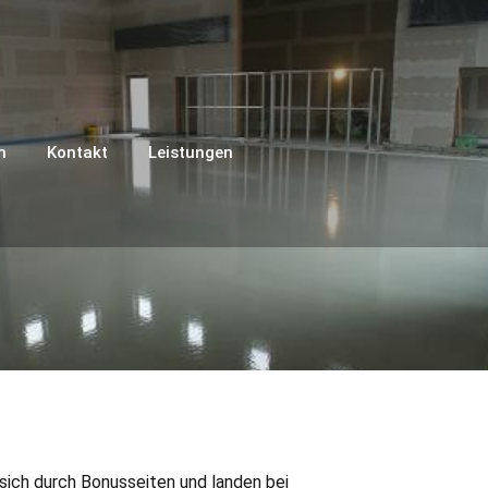
m
Kontakt
Leistungen
 sich durch Bonusseiten und landen bei