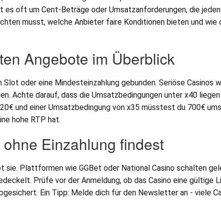
eht es oft um Cent-Beträge oder Umsatzanforderungen, die jeden
n achten musst, welche Anbieter faire Konditionen bieten und wie
sten Angebote im Überblick
n Slot oder eine Mindesteinzahlung gebunden. Seriöse Casinos w
en. Achte darauf, dass die Umsatzbedingungen unter x40 liegen - 
on 20€ und einer Umsatzbedingung von x35 müsstest du 700€ um
eine hohe RTP hat.
e ohne Einzahlung findest
gibt sie. Plattformen wie GGBet oder National Casino schalten g
edeckelt. Prüfe vor der Anmeldung, ob das Casino eine gültige
abgesichert. Ein Tipp: Melde dich für den Newsletter an - viele C