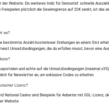
der Website. Ein weiteres Indiz für Seriosität: schnelle Auszahl
Freispielen plötzlich die Gewinngrenze auf 20€ senkt, ist das ei
rt es?
 eine bestimmte Anzahl kostenloser Drehungen an einem Slot erhäl
meist Umsatzbedingungen, die du erfüllen musst, bevor eine Aus
ebote?
nusportalen und achte auf die Umsatzbedingungen (maximal x35)
dich für Newsletter an, um exklusive Codes zu erhalten.
eutscher Lizenz?
d National Casino sind Beispiele für Anbieter mit GGL-Lizenz, di
er Website.