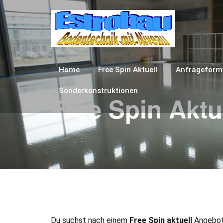
Home
Free Spin Aktuell
Anfrageform
Sonderkonstruktionen
Free Spin Aktu
Du suchst nach einem
Free Spin aktuell
Angebot,