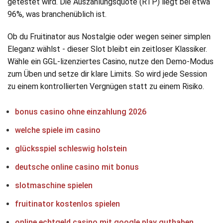
getestet wird. Die Auszahlungsquote (RTP) liegt bei etwa
96%, was branchenüblich ist.
Ob du Fruitinator aus Nostalgie oder wegen seiner simplen
Eleganz wählst - dieser Slot bleibt ein zeitloser Klassiker.
Wähle ein GGL-lizenziertes Casino, nutze den Demo-Modus
zum Üben und setze dir klare Limits. So wird jede Session
zu einem kontrollierten Vergnügen statt zu einem Risiko.
bonus casino ohne einzahlung 2026
welche spiele im casino
glücksspiel schleswig holstein
deutsche online casino mit bonus
slotmaschine spielen
fruitinator kostenlos spielen
online echtgeld casino mit google play guthaben