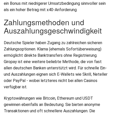
ein Bonus mit niedrigerer Umsatzbedingung sinnvoller sein
als ein hoher Betrag mit x40-Anforderung.
Zahlungsmethoden und
Auszahlungsgeschwindigkeit
Deutsche Spieler haben Zugang zu zahlreichen sicheren
Zahlungsoptionen. Klarna (ehemals Sofortüberweisung)
ermöglicht direkte Banktransfers ohne Registrierung.
Giropay ist eine weitere beliebte Methode, die von fast
allen deutschen Banken unterstützt wird. Für schnelle Ein-
und Auszahlungen eignen sich E-Wallets wie Skrill, Neteller
oder PayPal - wobei letzteres nicht bei allen Casinos
verfügbar ist.
Kryptowährungen wie Bitcoin, Ethereum und USDT
gewinnen ebenfalls an Bedeutung. Sie bieten anonyme
Transaktionen und oft schnellere Auszahlungen. Die