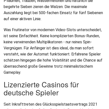
Pflaumen, Trauben, Wassermelonen und natürlich die
begehrte Sieben zieren die Walzen. Die maximale
Auszahlung liegt bei 500-fachen Einsatz für fünf Siebenen
auf einer aktiven Linie.
Was Fruitinator von modernen Video-Slots unterscheidet,
ist seine Einfachheit. Keine komplizierten Bonus-Runden,
keine verwirrenden Multiplikatoren - nur reines Spin-
Vergnügen. Für Anfänger ist dies ideal, da man sofort
versteht, wie der Automat funktioniert. Erfahrene Spieler
schätzen hingegen die hohe Volatilität und die Chance auf
überraschend große Gewinne trotz minimalistischem
Gameplay.
Lizenzierte Casinos für
deutsche Spieler
Seit Inkrafttreten des Glücksspielstaatsvertrags 2021