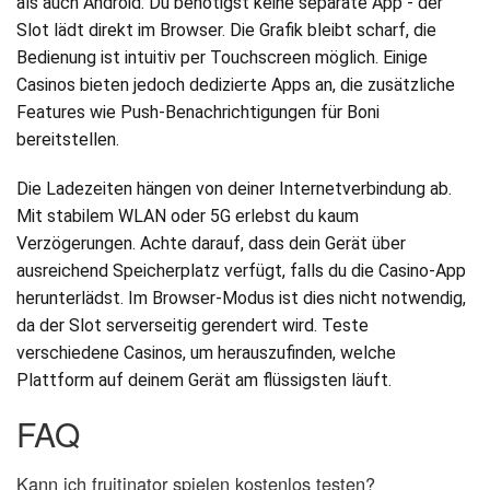
als auch Android. Du benötigst keine separate App - der
Slot lädt direkt im Browser. Die Grafik bleibt scharf, die
Bedienung ist intuitiv per Touchscreen möglich. Einige
Casinos bieten jedoch dedizierte Apps an, die zusätzliche
Features wie Push-Benachrichtigungen für Boni
bereitstellen.
Die Ladezeiten hängen von deiner Internetverbindung ab.
Mit stabilem WLAN oder 5G erlebst du kaum
Verzögerungen. Achte darauf, dass dein Gerät über
ausreichend Speicherplatz verfügt, falls du die Casino-App
herunterlädst. Im Browser-Modus ist dies nicht notwendig,
da der Slot serverseitig gerendert wird. Teste
verschiedene Casinos, um herauszufinden, welche
Plattform auf deinem Gerät am flüssigsten läuft.
FAQ
Kann ich fruitinator spielen kostenlos testen?