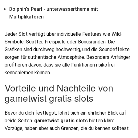
Dolphin's Pearl - unterwasserthema mit
Multiplikatoren
Jeder Slot verfügt über individuelle Features wie Wild-
Symbole, Scatter, Freispiele oder Bonusrunden. Die
Grafiken sind durchweg hochwertig, und die Soundeffekte
sorgen für authentische Atmosphäre. Besonders Anfänger
profitieren davon, dass sie alle Funktionen risikofrei
kennenlernen können.
Vorteile und Nachteile von
gametwist gratis slots
Bevor du dich festlegst, lohnt sich ein ehrlicher Blick auf
beide Seiten.
gametwist gratis slots
bieten klare
Vorzüge, haben aber auch Grenzen, die du kennen solltest.