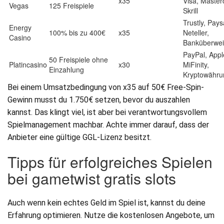
x35
Visa, Master
Vegas
125 Freispiele
Skrill
Trustly, Pays
Energy
100% bis zu 400€
x35
Neteller,
Casino
Banküberwe
PayPal, Appl
50 Freispiele ohne
Platincasino
x30
MiFinity,
Einzahlung
Kryptowähr
Bei einem Umsatzbedingung von x35 auf 50€ Free-Spin-
Gewinn musst du 1.750€ setzen, bevor du auszahlen
kannst. Das klingt viel, ist aber bei verantwortungsvollem
Spielmanagement machbar. Achte immer darauf, dass der
Anbieter eine gültige GGL-Lizenz besitzt.
Tipps für erfolgreiches Spielen
bei gametwist gratis slots
Auch wenn kein echtes Geld im Spiel ist, kannst du deine
Erfahrung optimieren. Nutze die kostenlosen Angebote, um