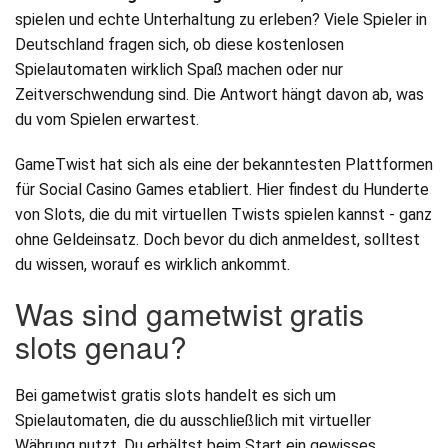
spielen und echte Unterhaltung zu erleben? Viele Spieler in
Deutschland fragen sich, ob diese kostenlosen
Spielautomaten wirklich Spaß machen oder nur
Zeitverschwendung sind. Die Antwort hängt davon ab, was
du vom Spielen erwartest.
GameTwist hat sich als eine der bekanntesten Plattformen
für Social Casino Games etabliert. Hier findest du Hunderte
von Slots, die du mit virtuellen Twists spielen kannst - ganz
ohne Geldeinsatz. Doch bevor du dich anmeldest, solltest
du wissen, worauf es wirklich ankommt.
Was sind gametwist gratis
slots genau?
Bei gametwist gratis slots handelt es sich um
Spielautomaten, die du ausschließlich mit virtueller
Währung nutzt. Du erhältst beim Start ein gewisses