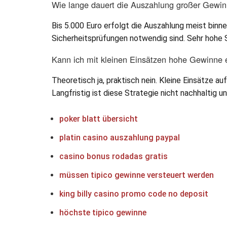
Wie lange dauert die Auszahlung großer Gewi
Bis 5.000 Euro erfolgt die Auszahlung meist binn
Sicherheitsprüfungen notwendig sind. Sehr hoh
Kann ich mit kleinen Einsätzen hohe Gewinne 
Theoretisch ja, praktisch nein. Kleine Einsätze a
Langfristig ist diese Strategie nicht nachhaltig u
poker blatt übersicht
platin casino auszahlung paypal
casino bonus rodadas gratis
müssen tipico gewinne versteuert werden
king billy casino promo code no deposit
höchste tipico gewinne