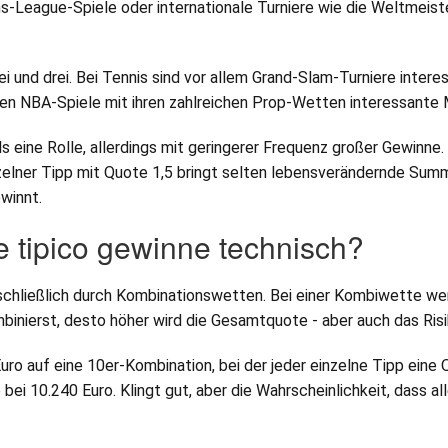
s-League-Spiele oder internationale Turniere wie die Weltmeist
 und drei. Bei Tennis sind vor allem Grand-Slam-Turniere intere
en NBA-Spiele mit ihren zahlreichen Prop-Wetten interessante 
s eine Rolle, allerdings mit geringerer Frequenz großer Gewinne.
nzelner Tipp mit Quote 1,5 bringt selten lebensverändernde Su
ewinnt.
e tipico gewinne technisch?
chließlich durch Kombinationswetten. Bei einer Kombiwette we
binierst, desto höher wird die Gesamtquote - aber auch das Risi
Euro auf eine 10er-Kombination, bei der jeder einzelne Tipp ein
bei 10.240 Euro. Klingt gut, aber die Wahrscheinlichkeit, dass all