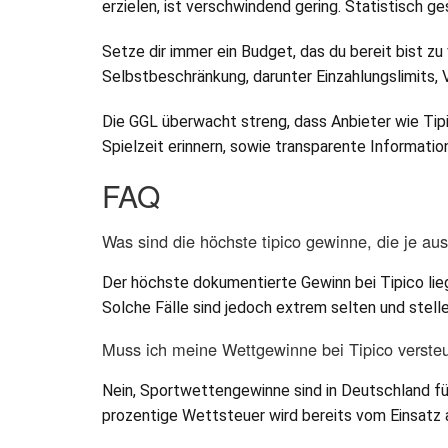
erzielen, ist verschwindend gering. Statistisch ge
Setze dir immer ein Budget, das du bereit bist zu
Selbstbeschränkung, darunter Einzahlungslimits, V
Die GGL überwacht streng, dass Anbieter wie Tip
Spielzeit erinnern, sowie transparente Informati
FAQ
Was sind die höchste tipico gewinne, die je au
Der höchste dokumentierte Gewinn bei Tipico lie
Solche Fälle sind jedoch extrem selten und stel
Muss ich meine Wettgewinne bei Tipico verste
Nein, Sportwettengewinne sind in Deutschland fü
prozentige Wettsteuer wird bereits vom Einsatz