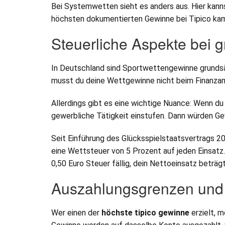
Bei Systemwetten sieht es anders aus. Hier kannst
höchsten dokumentierten Gewinne bei Tipico kam
Steuerliche Aspekte bei
In Deutschland sind Sportwettengewinne grundsätz
musst du deine Wettgewinne nicht beim Finanzamt
Allerdings gibt es eine wichtige Nuance: Wenn d
gewerbliche Tätigkeit einstufen. Dann würden Ge
Seit Einführung des Glücksspielstaatsvertrags 2
eine Wettsteuer von 5 Prozent auf jeden Einsatz
0,50 Euro Steuer fällig, dein Nettoeinsatz beträgt
Auszahlungsgrenzen und 
Wer einen der
höchste tipico gewinne
erzielt, m