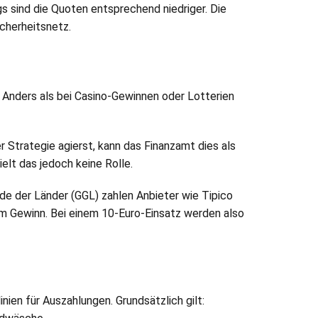
gs sind die Quoten entsprechend niedriger. Die
cherheitsnetz.
. Anders als bei Casino-Gewinnen oder Lotterien
Strategie agierst, kann das Finanzamt dies als
lt das jedoch keine Rolle.
de der Länder (GGL) zahlen Anbieter wie Tipico
om Gewinn. Bei einem 10-Euro-Einsatz werden also
inien für Auszahlungen. Grundsätzlich gilt: