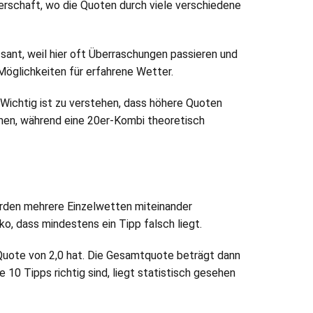
erschaft, wo die Quoten durch viele verschiedene
ssant, weil hier oft Überraschungen passieren und
Möglichkeiten für erfahrene Wetter.
 Wichtig ist zu verstehen, dass höhere Quoten
mmen, während eine 20er-Kombi theoretisch
rden mehrere Einzelwetten miteinander
ko, dass mindestens ein Tipp falsch liegt.
e Quote von 2,0 hat. Die Gesamtquote beträgt dann
e 10 Tipps richtig sind, liegt statistisch gesehen