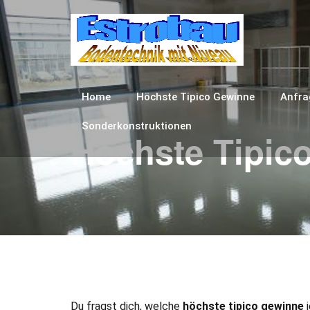
Home
Höchste Tipico Gewinne
Anfra
Sonderkonstruktionen
Höchste Tipic
Du fragst dich, welche
höchste tipico gewinne
j