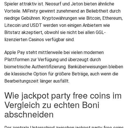
Spieler attraktiv ist. Neosurf und Jeton bieten ähnliche
Vorteile. MiFinity gewinnt zunehmend an Beliebtheit durch
niedrige Gebühren. Kryptowährungen wie Bitcoin, Ethereum,
Litecoin und USDT werden von einigen Anbietern wie
Bitstarz akzeptiert, obwohl sie nicht bei allen GGL-
lizenzierten Casinos verfügbar sind.
Apple Pay steht mittlerweile bei vielen modernen
Plattformen zur Verfügung und überzeugt durch
biometrische Authentifizierung. Banküberweisungen bleiben
die klassische Option für größere Beträge, auch wenn die
Bearbeitungszeit länger ausfällt.
Wie jackpot party free coins im
Vergleich zu echten Boni
abschneiden
Der zentrale Unterschied zwischen jackpot party free coins