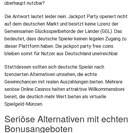
überhaupt nutzbar?
Die Antwort lautet leider nein. Jackpot Party operiert nicht
auf dem deutschen Markt und besitzt keine Lizenz der
Gemeinsamen Glücksspielbehörde der Länder (GGL). Das
bedeutet, dass deutsche Spieler keinen legalen Zugang zu
dieser Plattform haben. Die jackpot party free coins
bleiben somit für Nutzer aus Deutschland unerreichbar.
Stattdessen sollten sich deutsche Spieler nach
lizenzierten Alternativen umsehen, die echte
Gewinnchancen mit realen Auszahlungen bieten. Mehrere
seriöse Online Casinos halten attraktive Willkommensboni
bereit, die deutlich mehr Wert bieten als virtuelle
Spielgeld-Münzen.
Seriöse Alternativen mit echten
Bonusangeboten