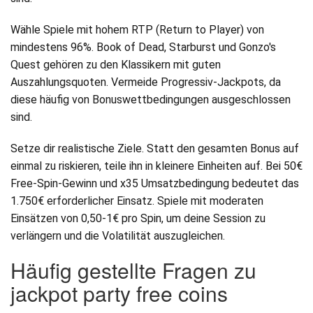
Wähle Spiele mit hohem RTP (Return to Player) von
mindestens 96%. Book of Dead, Starburst und Gonzo's
Quest gehören zu den Klassikern mit guten
Auszahlungsquoten. Vermeide Progressiv-Jackpots, da
diese häufig von Bonuswettbedingungen ausgeschlossen
sind.
Setze dir realistische Ziele. Statt den gesamten Bonus auf
einmal zu riskieren, teile ihn in kleinere Einheiten auf. Bei 50€
Free-Spin-Gewinn und x35 Umsatzbedingung bedeutet das
1.750€ erforderlicher Einsatz. Spiele mit moderaten
Einsätzen von 0,50-1€ pro Spin, um deine Session zu
verlängern und die Volatilität auszugleichen.
Häufig gestellte Fragen zu
jackpot party free coins