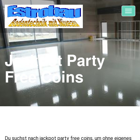
Toggl
navig
Jackpot Party
Free Coins
Du suchst nach jackpot party free coins, um ohne eigenes