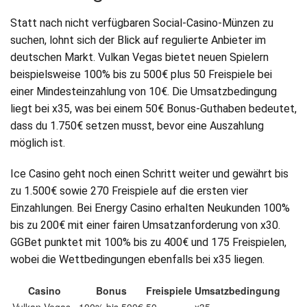
Statt nach nicht verfügbaren Social-Casino-Münzen zu
suchen, lohnt sich der Blick auf regulierte Anbieter im
deutschen Markt. Vulkan Vegas bietet neuen Spielern
beispielsweise 100% bis zu 500€ plus 50 Freispiele bei
einer Mindesteinzahlung von 10€. Die Umsatzbedingung
liegt bei x35, was bei einem 50€ Bonus-Guthaben bedeutet,
dass du 1.750€ setzen musst, bevor eine Auszahlung
möglich ist.
Ice Casino geht noch einen Schritt weiter und gewährt bis
zu 1.500€ sowie 270 Freispiele auf die ersten vier
Einzahlungen. Bei Energy Casino erhalten Neukunden 100%
bis zu 200€ mit einer fairen Umsatzanforderung von x30.
GGBet punktet mit 100% bis zu 400€ und 175 Freispielen,
wobei die Wettbedingungen ebenfalls bei x35 liegen.
Casino
Bonus
Freispiele
Umsatzbedingung