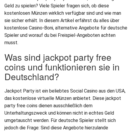
Geld zu spielen? Viele Spieler fragen sich, ob diese
kostenlosen Münzen wirklich verfügbar sind und wie man
sie sicher erhält. In diesem Artikel erfährst du alles über
kostenlose Casino-Boni, alternative Angebote für deutsche
Spieler und worauf du bei Freispiel-Angeboten achten
musst.
Was sind jackpot party free
coins und funktionieren sie in
Deutschland?
Jackpot Party ist ein beliebtes Social Casino aus den USA,
das kostenlose virtuelle Münzen anbietet. Diese jackpot
party free coins dienen ausschließlich dem
Unterhaltungszweck und können nicht in echtes Geld
umgetauscht werden. Für deutsche Spieler stellt sich
jedoch die Frage: Sind diese Angebote hierzulande