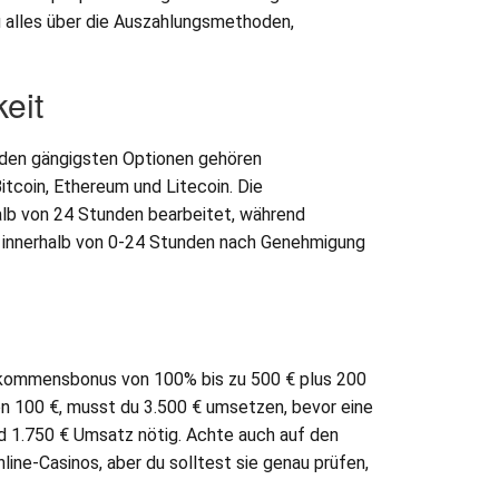
du alles über die Auszahlungsmethoden,
eit
u den gängigsten Optionen gehören
itcoin, Ethereum und Litecoin. Die
lb von 24 Stunden bearbeitet, während
n innerhalb von 0-24 Stunden nach Genehmigung
illkommensbonus von 100% bis zu 500 € plus 200
on 100 €, musst du 3.500 € umsetzen, bevor eine
ind 1.750 € Umsatz nötig. Achte auch auf den
ine-Casinos, aber du solltest sie genau prüfen,