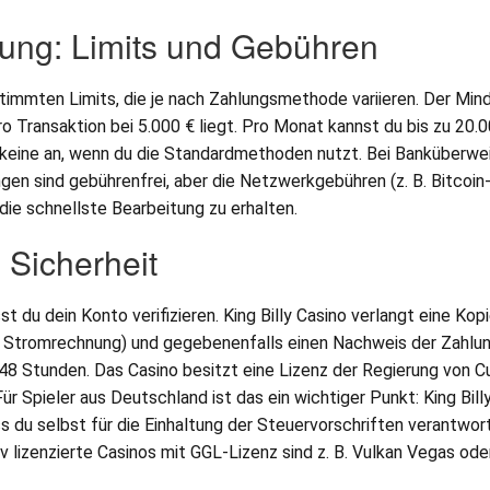
lung: Limits und Gebühren
timmten Limits, die je nach Zahlungsmethode variieren. Der Mind
ransaktion bei 5.000 € liegt. Pro Monat kannst du bis zu 20.00
el keine an, wenn du die Standardmethoden nutzt. Bei Banküberw
n sind gebührenfrei, aber die Netzwerkgebühren (z. B. Bitcoin-T
ie schnellste Bearbeitung zu erhalten.
 Sicherheit
t du dein Konto verifizieren. King Billy Casino verlangt eine K
B. Stromrechnung) und gegebenenfalls einen Nachweis der Zahlun
-48 Stunden. Das Casino besitzt eine Lizenz der Regierung von C
r Spieler aus Deutschland ist das ein wichtiger Punkt: King Bill
s du selbst für die Einhaltung der Steuervorschriften verantwort
 lizenzierte Casinos mit GGL-Lizenz sind z. B. Vulkan Vegas ode