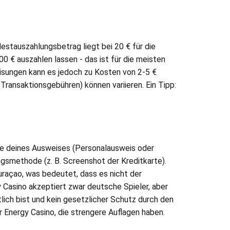
estauszahlungsbetrag liegt bei 20 € für die
0 € auszahlen lassen - das ist für die meisten
eisungen kann es jedoch zu Kosten von 2-5 €
ransaktionsgebühren) können variieren. Ein Tipp:
opie deines Ausweises (Personalausweis oder
gsmethode (z. B. Screenshot der Kreditkarte).
uraçao, was bedeutet, dass es nicht der
y Casino akzeptiert zwar deutsche Spieler, aber
lich bist und kein gesetzlicher Schutz durch den
r Energy Casino, die strengere Auflagen haben.