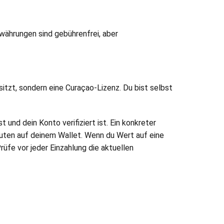
währungen sind gebührenfrei, aber
itzt, sondern eine Curaçao-Lizenz. Du bist selbst
 und dein Konto verifiziert ist. Ein konkreter
nuten auf deinem Wallet. Wenn du Wert auf eine
üfe vor jeder Einzahlung die aktuellen