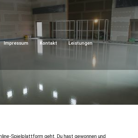
Impressum
Kontakt
Leistungen
 Online-Spielplattform geht. Du hast gewonnen und