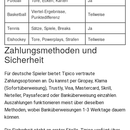
Fußball
Tore, Ecken, Karten
Ja
Viertel-Ergebnisse,
Basketball
Teilweise
Punktedifferenz
Tennis
Sätze, Spiele, Breaks
Ja
Eishockey
Tore, Powerplays, Strafen
Teilweise
Zahlungsmethoden und
Sicherheit
Für deutsche Spieler bietet Tipico vertraute
Zahlungsoptionen an. Du kannst per Giropay, Klarna
(Sofortüberweisung), Trustly, Visa, Mastercard, Skrill,
Neteller, Paysafecard oder Banküberweisung einzahlen.
Auszahlungen funktionieren meist über dieselben
Methoden, wobei Banküberweisungen 1-3 Werktage dauern
können.