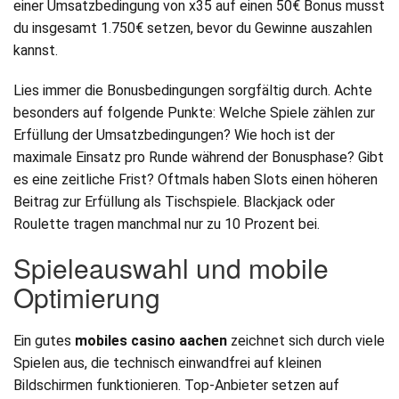
einer Umsatzbedingung von x35 auf einen 50€ Bonus musst
du insgesamt 1.750€ setzen, bevor du Gewinne auszahlen
kannst.
Lies immer die Bonusbedingungen sorgfältig durch. Achte
besonders auf folgende Punkte: Welche Spiele zählen zur
Erfüllung der Umsatzbedingungen? Wie hoch ist der
maximale Einsatz pro Runde während der Bonusphase? Gibt
es eine zeitliche Frist? Oftmals haben Slots einen höheren
Beitrag zur Erfüllung als Tischspiele. Blackjack oder
Roulette tragen manchmal nur zu 10 Prozent bei.
Spieleauswahl und mobile
Optimierung
Ein gutes
mobiles casino aachen
zeichnet sich durch viele
Spielen aus, die technisch einwandfrei auf kleinen
Bildschirmen funktionieren. Top-Anbieter setzen auf