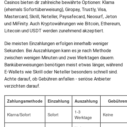
Casinos bieten dir zahlreiche bewährte Optionen: Klarna
(ehemals Sofortüberweisung), Giropay, Trustly, Visa,
Mastercard, Skrill, Neteller, Paysafecard, Neosurf, Jeton
und MiFinity. Auch Kryptowährungen wie Bitcoin, Ethereum,
Litecoin und USDT werden zunehmend akzeptiert.
Die meisten Einzahlungen erfolgen innerhalb weniger
Sekunden. Bei Auszahlungen kann es je nach Methode
zwischen wenigen Minuten und zwei Werktagen dauern.
Banküberweisungen benötigen meist etwas länger, während
E-Wallets wie Skrill oder Neteller besonders schnell sind.
Achte darauf, ob Gebühren anfallen - seriöse Anbieter
verzichten darauf.
Zahlungsmethode
Einzahlung
Auszahlung
Gebühre
1-3
Klarna/Sofort
Sofort
Keine
Werktage