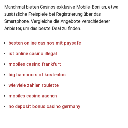
Manchmal bieten Casinos exklusive Mobile-Boni an, etwa
zusätzliche Freispiele bei Registrierung über das
Smartphone. Vergleiche die Angebote verschiedener
Anbieter, um das beste Deal zu finden.
besten online casinos mit paysafe
ist online casino illegal
mobiles casino frankfurt
big bamboo slot kostenlos
wie viele zahlen roulette
mobiles casino aachen
no deposit bonus casino germany