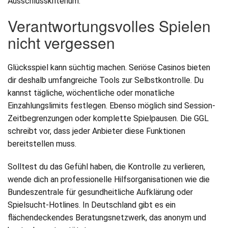
Ausschlusskriterium.
Verantwortungsvolles Spielen
nicht vergessen
Glücksspiel kann süchtig machen. Seriöse Casinos bieten
dir deshalb umfangreiche Tools zur Selbstkontrolle. Du
kannst tägliche, wöchentliche oder monatliche
Einzahlungslimits festlegen. Ebenso möglich sind Session-
Zeitbegrenzungen oder komplette Spielpausen. Die GGL
schreibt vor, dass jeder Anbieter diese Funktionen
bereitstellen muss.
Solltest du das Gefühl haben, die Kontrolle zu verlieren,
wende dich an professionelle Hilfsorganisationen wie die
Bundeszentrale für gesundheitliche Aufklärung oder
Spielsucht-Hotlines. In Deutschland gibt es ein
flächendeckendes Beratungsnetzwerk, das anonym und