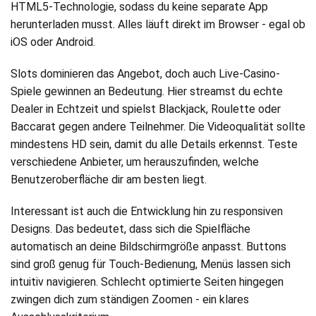
HTML5-Technologie, sodass du keine separate App
herunterladen musst. Alles läuft direkt im Browser - egal ob
iOS oder Android.
Slots dominieren das Angebot, doch auch Live-Casino-
Spiele gewinnen an Bedeutung. Hier streamst du echte
Dealer in Echtzeit und spielst Blackjack, Roulette oder
Baccarat gegen andere Teilnehmer. Die Videoqualität sollte
mindestens HD sein, damit du alle Details erkennst. Teste
verschiedene Anbieter, um herauszufinden, welche
Benutzeroberfläche dir am besten liegt.
Interessant ist auch die Entwicklung hin zu responsiven
Designs. Das bedeutet, dass sich die Spielfläche
automatisch an deine Bildschirmgröße anpasst. Buttons
sind groß genug für Touch-Bedienung, Menüs lassen sich
intuitiv navigieren. Schlecht optimierte Seiten hingegen
zwingen dich zum ständigen Zoomen - ein klares