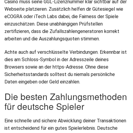
Casino muss seine GGL-Lizenznummer klar sichtbar auf der
Webseite platzieren. Zusätzlich helfen dir Gütesiegel wie
eCOGRA oder iTech Labs dabei, die Fairness der Spiele
einzuschätzen. Diese unabhängigen Prüfstellen
zertifizieren, dass die Zufallszahlengeneratoren korrekt
arbeiten und die Auszahlungsquoten stimmen.
Achte auch auf verschlüsselte Verbindungen. Erkennbar ist
dies am Schloss-Symbol in der Adresszeile deines
Browsers sowie an der https-Adresse. Ohne diese
Sicherheitsstandards solltest du niemals persönliche
Daten eingeben oder Geld einzahlen.
Die besten Zahlungsmethoden
für deutsche Spieler
Eine schnelle und sichere Abwicklung deiner Transaktionen
ist entscheidend für ein gutes Spielerlebnis. Deutsche