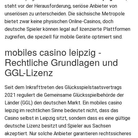
steht vor der Herausforderung, seriöse Anbieter von
unseriösen zu unterscheiden. Die sächsische Metropole
bietet zwar keine physischen Online-Casinos, doch
deutsche Spieler können legal auf lizenzierte Plattformen
zugreifen, die speziell für mobile Geräte optimiert sind.
mobiles casino leipzig -
Rechtliche Grundlagen und
GGL-Lizenz
Seit dem Inkrafttreten des Glücksspielstaatsvertrags
2021 reguliert die Gemeinsame Glücksspielbehörde der
Länder (GGL) den deutschen Markt. Ein mobiles casino
leipzig im rechtlichen Sinne bedeutet nicht, dass das
Casino selbst in Leipzig sitzt, sondern dass es eine gültige
deutsche Lizenz besitzt und Spieler aus Sachsen
akzeptiert. Nur solche Anbieter garantieren rechtssicheres