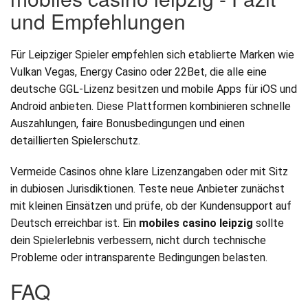
und Empfehlungen
Für Leipziger Spieler empfehlen sich etablierte Marken wie
Vulkan Vegas, Energy Casino oder 22Bet, die alle eine
deutsche GGL-Lizenz besitzen und mobile Apps für iOS und
Android anbieten. Diese Plattformen kombinieren schnelle
Auszahlungen, faire Bonusbedingungen und einen
detaillierten Spielerschutz.
Vermeide Casinos ohne klare Lizenzangaben oder mit Sitz
in dubiosen Jurisdiktionen. Teste neue Anbieter zunächst
mit kleinen Einsätzen und prüfe, ob der Kundensupport auf
Deutsch erreichbar ist. Ein
mobiles casino leipzig
sollte
dein Spielerlebnis verbessern, nicht durch technische
Probleme oder intransparente Bedingungen belasten.
FAQ