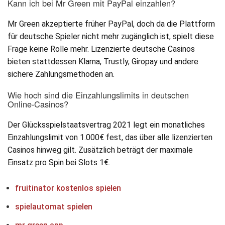
Kann ich bei Mr Green mit PayPal einzahlen?
Mr Green akzeptierte früher PayPal, doch da die Plattform
für deutsche Spieler nicht mehr zugänglich ist, spielt diese
Frage keine Rolle mehr. Lizenzierte deutsche Casinos
bieten stattdessen Klarna, Trustly, Giropay und andere
sichere Zahlungsmethoden an.
Wie hoch sind die Einzahlungslimits in deutschen
Online-Casinos?
Der Glücksspielstaatsvertrag 2021 legt ein monatliches
Einzahlungslimit von 1.000€ fest, das über alle lizenzierten
Casinos hinweg gilt. Zusätzlich beträgt der maximale
Einsatz pro Spin bei Slots 1€.
fruitinator kostenlos spielen
spielautomat spielen