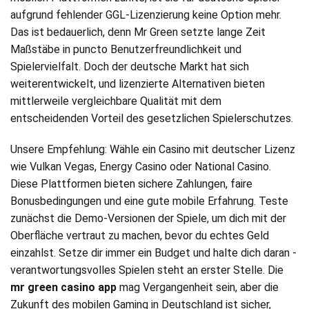
aufgrund fehlender GGL-Lizenzierung keine Option mehr.
Das ist bedauerlich, denn Mr Green setzte lange Zeit
Maßstäbe in puncto Benutzerfreundlichkeit und
Spielervielfalt. Doch der deutsche Markt hat sich
weiterentwickelt, und lizenzierte Alternativen bieten
mittlerweile vergleichbare Qualität mit dem
entscheidenden Vorteil des gesetzlichen Spielerschutzes.
Unsere Empfehlung: Wähle ein Casino mit deutscher Lizenz
wie Vulkan Vegas, Energy Casino oder National Casino.
Diese Plattformen bieten sichere Zahlungen, faire
Bonusbedingungen und eine gute mobile Erfahrung. Teste
zunächst die Demo-Versionen der Spiele, um dich mit der
Oberfläche vertraut zu machen, bevor du echtes Geld
einzahlst. Setze dir immer ein Budget und halte dich daran -
verantwortungsvolles Spielen steht an erster Stelle. Die
mr green casino app
mag Vergangenheit sein, aber die
Zukunft des mobilen Gaming in Deutschland ist sicher,