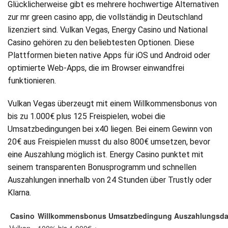
Glücklicherweise gibt es mehrere hochwertige Alternativen
zur mr green casino app, die vollständig in Deutschland
lizenziert sind. Vulkan Vegas, Energy Casino und National
Casino gehören zu den beliebtesten Optionen. Diese
Plattformen bieten native Apps für iOS und Android oder
optimierte Web-Apps, die im Browser einwandfrei
funktionieren.
Vulkan Vegas überzeugt mit einem Willkommensbonus von
bis zu 1.000€ plus 125 Freispielen, wobei die
Umsatzbedingungen bei x40 liegen. Bei einem Gewinn von
20€ aus Freispielen musst du also 800€ umsetzen, bevor
eine Auszahlung möglich ist. Energy Casino punktet mit
seinem transparenten Bonusprogramm und schnellen
Auszahlungen innerhalb von 24 Stunden über Trustly oder
Klarna.
Casino
Willkommensbonus
Umsatzbedingung
Auszahlungsda