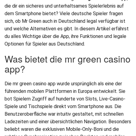
die dir ein sicheres und unterhaltsames Spielerlebnis auf
dem Smartphone bietet? Viele deutsche Spieler fragen
sich, ob Mr Green auch in Deutschland legal verfügbar ist
und welche Alternativen es gibt. In diesem Artikel erfährst
du alles Wichtige über die App, ihre Funktionen und legale
Optionen für Spieler aus Deutschland.
Was bietet die mr green casino
app?
Die mr green casino app wurde ursprünglich als eine der
führenden mobilen Plattformen in Europa entwickelt. Sie
bot Spielern Zugriff auf hunderte von Slots, Live-Casino-
Spiele und Tischspiele direkt vom Smartphone aus. Die
Benutzeroberfläche war intuitiv gestaltet, mit schnellen
Ladezeiten und einer übersichtlichen Navigation. Besonders
beliebt waren die exklusiven Mobile-Only-Boni und die