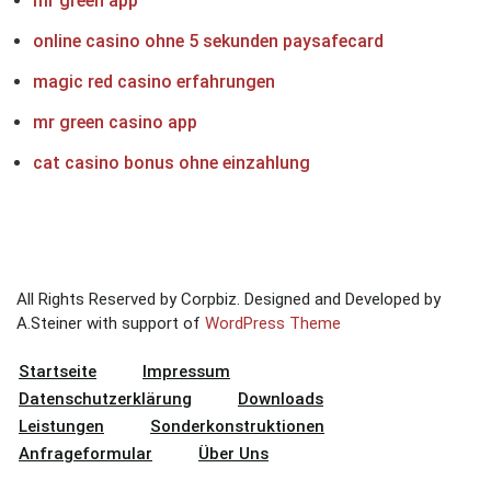
mr green app
online casino ohne 5 sekunden paysafecard
magic red casino erfahrungen
mr green casino app
cat casino bonus ohne einzahlung
All Rights Reserved by Corpbiz. Designed and Developed by
A.Steiner with support of
WordPress Theme
Startseite
Impressum
Datenschutzerklärung
Downloads
Leistungen
Sonderkonstruktionen
Anfrageformular
Über Uns