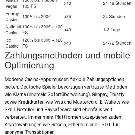
Vulkan
100% bis 1.000€ +
x40
24-48 Stunden
Vegas
125 FS
Energy
100% bis 200€
x35
24 Stunden
Casino
National
100% bis 300€ + 100
x40
1-3 Tage
Casino
FS
Ice
120% bis 300€ + 120
x40
24-72 Stunden
Casino
FS
Zahlungsmethoden und mobile
Optimierung
Moderne Casino-Apps müssen flexible Zahlungsoptionen
bieten. Deutsche Spieler bevorzugen vertraute Methoden
wie Klarna (ehemals Sofortüberweisung), Giropay, Trustly
sowie Kreditkarten wie Visa und Mastercard. E-Wallets wie
Skrill, Neteller und Paysafecard sind ebenfalls weit
verbreitet. Immer mehr Plattformen akzeptieren zudem
Kryptowährungen wie Bitcoin, Ethereum und USDT für
anonyme Transaktionen.