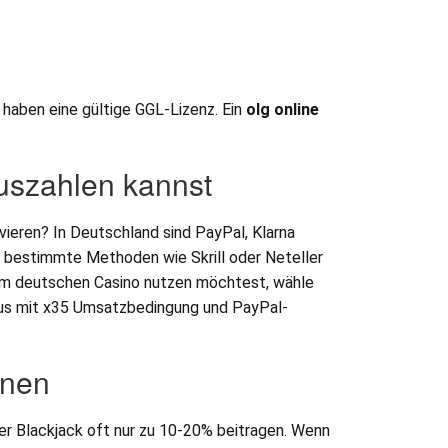
 haben eine gültige GGL-Lizenz. Ein
olg online
uszahlen kannst
ieren? In Deutschland sind PayPal, Klarna
n bestimmte Methoden wie Skrill oder Neteller
em deutschen Casino nutzen möchtest, wähle
nus mit x35 Umsatzbedingung und PayPal-
gnen
der Blackjack oft nur zu 10-20% beitragen. Wenn