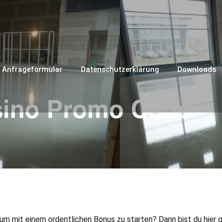
Anfrageformular
Datenschutzerklärung
Downloads
sino Promo Code
 um mit einem ordentlichen Bonus zu starten? Dann bist du hier g