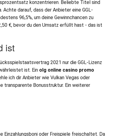
prozentsatz konzentrieren. Beliebte Titel sind
. Achte darauf, dass der Anbieter eine GGL-
 mindestens 96,5%, um deine Gewinnchancen zu
0 €, bevor du den Umsatz erfüllt hast - das ist
 ist
Glücksspielstaatsvertrag 2021 nur die GGL-Lizenz
ährleistet ist. Ein
olg online casino promo
hle ich dir Anbieter wie Vulkan Vegas oder
ne transparente Bonusstruktur. Ein weiterer
e Einzahlungsboni oder Freispiele freischaltet. Da