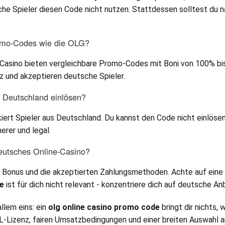
tsche Spieler diesen Code nicht nutzen. Stattdessen solltest du
romo-Codes wie die OLG?
 Casino bieten vergleichbare Promo-Codes mit Boni von 100% b
z und akzeptieren deutsche Spieler.
n Deutschland einlösen?
blockiert Spieler aus Deutschland. Du kannst den Code nicht einl
erer und legal.
deutsches Online-Casino?
 Bonus und die akzeptierten Zahlungsmethoden. Achte auf eine 
de
ist für dich nicht relevant - konzentriere dich auf deutsche Anb
llem eins: ein
olg online casino promo code
bringt dir nichts, 
L-Lizenz, fairen Umsatzbedingungen und einer breiten Auswahl 