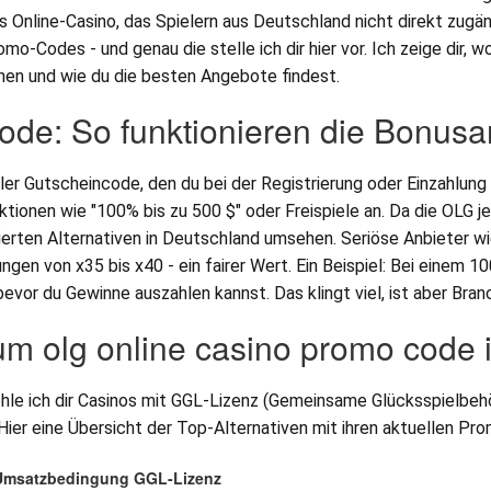
s Online-Casino, das Spielern aus Deutschland nicht direkt zugäng
omo-Codes - und genau die stelle ich dir hier vor. Ich zeige dir, 
hnen und wie du die besten Angebote findest.
code: So funktionieren die Bonus
ller Gutscheincode, den du bei der Registrierung oder Einzahlung
tionen wie "100% bis zu 500 $" oder Freispiele an. Da die OLG je
nzierten Alternativen in Deutschland umsehen. Seriöse Anbieter 
n von x35 bis x40 - ein fairer Wert. Ein Beispiel: Bei einem 1
or du Gewinne auszahlen kannst. Das klingt viel, ist aber Bran
zum olg online casino promo code 
hle ich dir Casinos mit GGL-Lizenz (Gemeinsame Glücksspielbehö
Hier eine Übersicht der Top-Alternativen mit ihren aktuellen Pr
Umsatzbedingung
GGL-Lizenz