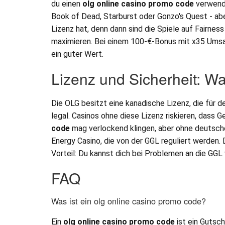
du einen
olg online casino promo code
verwende
Book of Dead, Starburst oder Gonzo's Quest - ab
Lizenz hat, denn dann sind die Spiele auf Fairne
maximieren. Bei einem 100-€-Bonus mit x35 Umsatz
ein guter Wert.
Lizenz und Sicherheit: W
Die OLG besitzt eine kanadische Lizenz, die für d
legal. Casinos ohne diese Lizenz riskieren, dass 
code
mag verlockend klingen, aber ohne deutsche
Energy Casino, die von der GGL reguliert werden. 
Vorteil: Du kannst dich bei Problemen an die GGL 
FAQ
Was ist ein olg online casino promo code?
Ein
olg online casino promo code
ist ein Gutsch