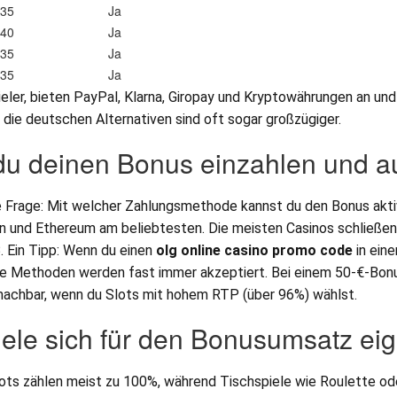
x35
Ja
x40
Ja
x35
Ja
x35
Ja
ler, bieten PayPal, Klarna, Giropay und Kryptowährungen an und
 - die deutschen Alternativen sind oft sogar großzügiger.
u deinen Bonus einzahlen und a
e Frage: Mit welcher Zahlungsmethode kannst du den Bonus aktiv
in und Ethereum am beliebtesten. Die meisten Casinos schließe
. Ein Tipp: Wenn du einen
olg online casino promo code
in ein
iese Methoden werden fast immer akzeptiert. Bei einem 50-€-Bo
machbar, wenn du Slots mit hohem RTP (über 96%) wählst.
ele sich für den Bonusumsatz ei
Slots zählen meist zu 100%, während Tischspiele wie Roulette o