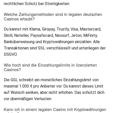
rechtlichen Schutz bei Streitigkeiten.
Welche Zahlungsmethoden sind in legalen deutschen
Casinos erlaubt?
Du kannst mit Klarna, Giropay, Trustly, Visa, Mastercard,
Skrill, Neteller, Paysafecard, Neosurf, Jeton, MiFinity,
Banküberweisung und Kryptowährungen einzahlen. Alle
Transaktionen sind SSL-verschlüsselt und unterliegen der
DSGVO.
Wie hoch sind die Einzahlungslimits in lizenzierten
Casinos?
Die GGL schreibt ein monatliches Einzahlungslimit von
maximal 1.000 € pro Anbieter vor. Du kannst dieses Limit
auf Wunsch senken, aber nicht erhöhen. Das schützt dich
vor übermäßigen Verlusten.
Kann ich in einem legalen Casino mit Kryptowährungen