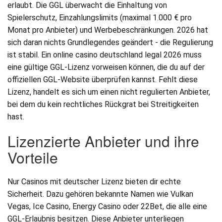
erlaubt. Die GGL überwacht die Einhaltung von
Spielerschutz, Einzahlungslimits (maximal 1.000 € pro
Monat pro Anbieter) und Werbebeschränkungen. 2026 hat
sich daran nichts Grundlegendes geändert - die Regulierung
ist stabil. Ein online casino deutschland legal 2026 muss
eine gültige GGL-Lizenz vorweisen können, die du auf der
offiziellen GGL-Website überprüfen kannst. Fehlt diese
Lizenz, handelt es sich um einen nicht regulierten Anbieter,
bei dem du kein rechtliches Rückgrat bei Streitigkeiten
hast.
Lizenzierte Anbieter und ihre
Vorteile
Nur Casinos mit deutscher Lizenz bieten dir echte
Sicherheit. Dazu gehören bekannte Namen wie Vulkan
Vegas, Ice Casino, Energy Casino oder 22Bet, die alle eine
GGL-Erlaubnis besitzen. Diese Anbieter unterliegen