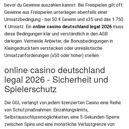
bevor du Gewinne auszahlen kannst. Bei Freispielen gilt oft:
Gewinne aus Freispielen unterliegen ebenfalls einer
Umsatzbedingung - bei 50 € Gewinn und x35 sind das 1.750
€ Umsatz. Ein
online casino deutschland legal 2026
muss
diese Bedingungen klar und verständlich in den AGB
darlegen. Vermeide Anbieter, die Bonusbedingungen in
Kleingedrucktem verstecken oder unrealistische
Umsatzanforderungen (x50 oder höher) stellen.
online casino deutschland
legal 2026 - Sicherheit und
Spielerschutz
Die GGL verlangt von jedem lizenzierten Casino eine Reihe
von Schutzmaßnahmen: Einzahlungslimits,
Selbstausschlussmöglichkeiten, eine 5-Sekunden-Sperre
zwischen Spins und eine monatliche Verlustgrenze von