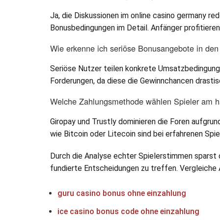
Ja, die Diskussionen im online casino germany redd
Bonusbedingungen im Detail. Anfänger profitieren
Wie erkenne ich seriöse Bonusangebote in den
Seriöse Nutzer teilen konkrete Umsatzbedingunge
Forderungen, da diese die Gewinnchancen drastis
Welche Zahlungsmethode wählen Spieler am h
Giropay und Trustly dominieren die Foren aufgrund
wie Bitcoin oder Litecoin sind bei erfahrenen Spi
Durch die Analyse echter Spielerstimmen sparst d
fundierte Entscheidungen zu treffen. Vergleiche
guru casino bonus ohne einzahlung
ice casino bonus code ohne einzahlung