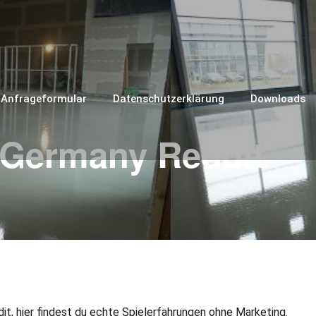
Anfrageformular
Datenschutzerklärung
Downloads
 Germany Reddit
it, hier findest du echte Spielerfahrungen ohne Marketing.