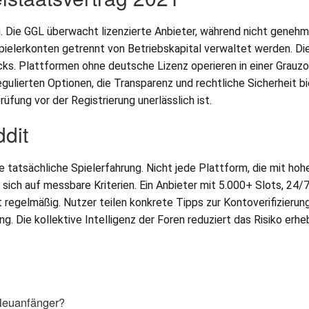
g. Die GGL überwacht lizenzierte Anbieter, während nicht genehm
 Spielerkonten getrennt von Betriebskapital verwaltet werden.
cks. Plattformen ohne deutsche Lizenz operieren in einer Grauzo
egulierten Optionen, die Transparenz und rechtliche Sicherheit bi
üfung vor der Registrierung unerlässlich ist.
dit
tatsächliche Spielerfahrung. Nicht jede Plattform, die mit hohen
 sich auf messbare Kriterien. Ein Anbieter mit 5.000+ Slots, 24
regelmäßig. Nutzer teilen konkrete Tipps zur Kontoverifizierun
. Die kollektive Intelligenz der Foren reduziert das Risiko erhe
 Neuanfänger?