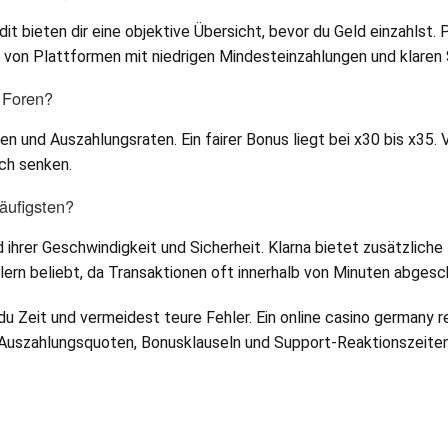
it bieten dir eine objektive Übersicht, bevor du Geld einzahlst. 
 von Plattformen mit niedrigen Mindesteinzahlungen und klaren 
 Foren?
n und Auszahlungsraten. Ein fairer Bonus liegt bei x30 bis x35
ch senken.
äufigsten?
 ihrer Geschwindigkeit und Sicherheit. Klarna bietet zusätzliche
elern beliebt, da Transaktionen oft innerhalb von Minuten abgesc
u Zeit und vermeidest teure Fehler. Ein online casino germany re
 Auszahlungsquoten, Bonusklauseln und Support-Reaktionszeiten,