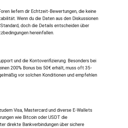
ren liefern dir Echtzeit-Bewertungen, die keine
abilität. Wenn du die Daten aus den Diskussionen
 Standard, doch die Details entscheiden über
zbedingungen hereinfallen.
pport und die Kontoverifizierung. Besonders bei
einen 200% Bonus bis 50€ erhält, muss oft 35-
egelmäßig vor solchen Konditionen und empfehlen
n zudem Visa, Mastercard und diverse E-Wallets
hrungen wie Bitcoin oder USDT die
eter direkte Bankverbindungen über sichere