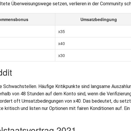
altete Überweisungswege setzen, verlieren in der Community sch
kommensbonus
Umsatzbedingung
x35
x40
x30
dit
 Schwachstellen. Häufige Kritikpunkte sind langsame Auszahlun
rhalb von 48 Stunden auf dem Konto sind, wenn die Verifizierung
erfordert oft Umsatzbedingungen von x40. Das bedeutet, du setz
kritisch und listen nur Optionen mit fairen Konditionen auf. Ein s
lstaatsvertrag 2021