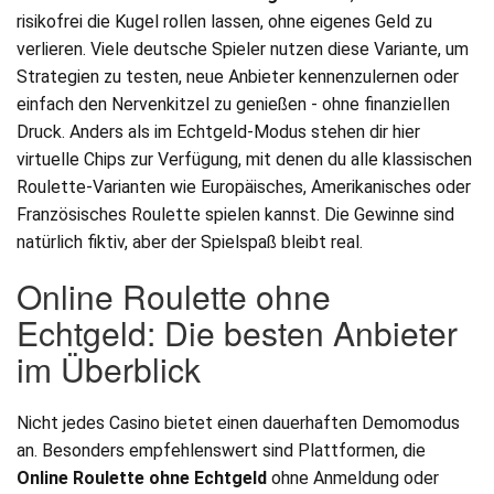
risikofrei die Kugel rollen lassen, ohne eigenes Geld zu
verlieren. Viele deutsche Spieler nutzen diese Variante, um
Strategien zu testen, neue Anbieter kennenzulernen oder
einfach den Nervenkitzel zu genießen - ohne finanziellen
Druck. Anders als im Echtgeld-Modus stehen dir hier
virtuelle Chips zur Verfügung, mit denen du alle klassischen
Roulette-Varianten wie Europäisches, Amerikanisches oder
Französisches Roulette spielen kannst. Die Gewinne sind
natürlich fiktiv, aber der Spielspaß bleibt real.
Online Roulette ohne
Echtgeld: Die besten Anbieter
im Überblick
Nicht jedes Casino bietet einen dauerhaften Demomodus
an. Besonders empfehlenswert sind Plattformen, die
Online Roulette ohne Echtgeld
ohne Anmeldung oder