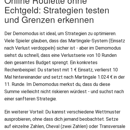
Online Roulette ohne
Echtgeld: Strategien testen
und Grenzen erkennen
Der Demomodus ist ideal, um Strategien zu optimieren.
Viele Spieler glauben, dass das Martingale-System (Einsatz
nach Verlust verdoppeln) sicher ist - aber im Demomodus
siehst du schnell, dass eine Verlustserie von 10 Runden
dein gesamtes Budget sprengt. Ein konkretes
Rechenbeispiel: Du startest mit 1 € Einsatz, verlierst 10
Mal hintereinander und setzt nach Martingale 1.024 € in der
11. Runde. Im Demomodus merkst du, dass du diese
Summe vielleicht nicht riskieren würdest - und suchst nach
einer sanfteren Strategie.
Ein weiterer Vorteil: Du kannst verschiedene Wettmuster
ausprobieren, ohne dass dich jemand beobachtet. Setze
auf einzelne Zahlen, Cheval (zwei Zahlen) oder Transversale