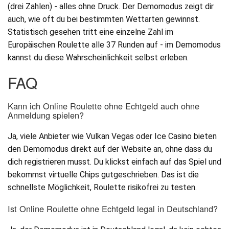
(drei Zahlen) - alles ohne Druck. Der Demomodus zeigt dir
auch, wie oft du bei bestimmten Wettarten gewinnst.
Statistisch gesehen tritt eine einzelne Zahl im
Europäischen Roulette alle 37 Runden auf - im Demomodus
kannst du diese Wahrscheinlichkeit selbst erleben.
FAQ
Kann ich Online Roulette ohne Echtgeld auch ohne
Anmeldung spielen?
Ja, viele Anbieter wie Vulkan Vegas oder Ice Casino bieten
den Demomodus direkt auf der Website an, ohne dass du
dich registrieren musst. Du klickst einfach auf das Spiel und
bekommst virtuelle Chips gutgeschrieben. Das ist die
schnellste Möglichkeit, Roulette risikofrei zu testen.
Ist Online Roulette ohne Echtgeld legal in Deutschland?