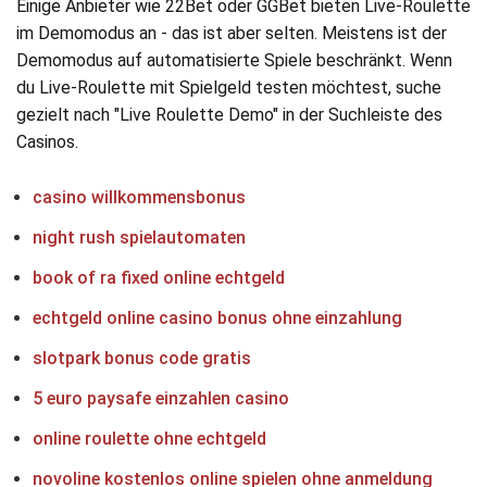
Einige Anbieter wie 22Bet oder GGBet bieten Live-Roulette
im Demomodus an - das ist aber selten. Meistens ist der
Demomodus auf automatisierte Spiele beschränkt. Wenn
du Live-Roulette mit Spielgeld testen möchtest, suche
gezielt nach "Live Roulette Demo" in der Suchleiste des
Casinos.
casino willkommensbonus
night rush spielautomaten
book of ra fixed online echtgeld
echtgeld online casino bonus ohne einzahlung
slotpark bonus code gratis
5 euro paysafe einzahlen casino
online roulette ohne echtgeld
novoline kostenlos online spielen ohne anmeldung