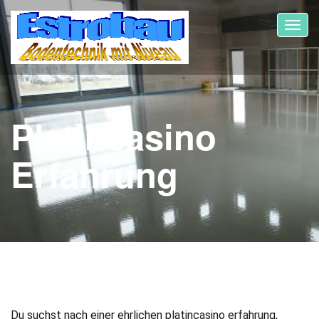
Toggl
navig
Platincasino
Erfahrung
Du suchst nach einer ehrlichen platincasino erfahrung,