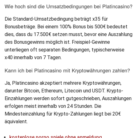
Wie hoch sind die Umsatzbedingungen bei Platincasino?
Die Standard-Umsatzbedingung beträgt x35 für
Bonusbeträge. Bei einem 100% Bonus bis 500€ bedeutet
dies, dass du 17.500€ setzen musst, bevor eine Auszahlung
des Bonusgewinns möglich ist. Freispiel-Gewinne
unterliegen oft separaten Bedingungen, typischerweise
x40 innerhalb von 7 Tagen.
Kann ich bei Platincasino mit Kryptowährungen zahlen?
Ja, Platincasino akzeptiert mehrere Kryptowährungen,
darunter Bitcoin, Ethereum, Litecoin und USDT. Krypto-
Einzahlungen werden sofort gutgeschrieben, Auszahlungen
erfolgen meist innerhalb von 24 Stunden. Die
Mindesteinzahlung für Krypto-Zahlungen liegt bei 20€
äquivalent.
kostenlose porno spiele ohne anmeldung