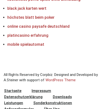
black jack karten wert
höchstes blatt beim poker
online casino paysafe deutschland
platincasino erfahrung
mobile spielautomat
All Rights Reserved by Corpbiz. Designed and Developed by
A.Steiner with support of
WordPress Theme
Startseite
Impressum
Datenschutzerklärung
Downloads
Leistungen
Sonderkonstruktionen