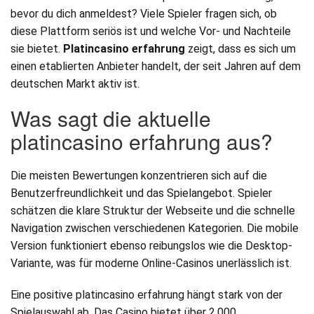
bevor du dich anmeldest? Viele Spieler fragen sich, ob
diese Plattform seriös ist und welche Vor- und Nachteile
sie bietet.
Platincasino erfahrung
zeigt, dass es sich um
einen etablierten Anbieter handelt, der seit Jahren auf dem
deutschen Markt aktiv ist.
Was sagt die aktuelle
platincasino erfahrung aus?
Die meisten Bewertungen konzentrieren sich auf die
Benutzerfreundlichkeit und das Spielangebot. Spieler
schätzen die klare Struktur der Webseite und die schnelle
Navigation zwischen verschiedenen Kategorien. Die mobile
Version funktioniert ebenso reibungslos wie die Desktop-
Variante, was für moderne Online-Casinos unerlässlich ist.
Eine positive platincasino erfahrung hängt stark von der
Spielauswahl ab. Das Casino bietet über 2.000