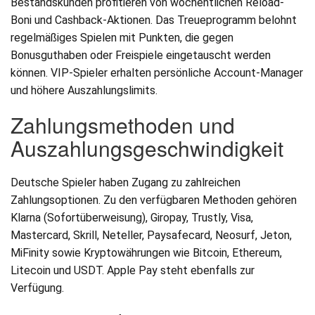
Bestandskunden profitieren von wöchentlichen Reload-
Boni und Cashback-Aktionen. Das Treueprogramm belohnt
regelmäßiges Spielen mit Punkten, die gegen
Bonusguthaben oder Freispiele eingetauscht werden
können. VIP-Spieler erhalten persönliche Account-Manager
und höhere Auszahlungslimits.
Zahlungsmethoden und
Auszahlungsgeschwindigkeit
Deutsche Spieler haben Zugang zu zahlreichen
Zahlungsoptionen. Zu den verfügbaren Methoden gehören
Klarna (Sofortüberweisung), Giropay, Trustly, Visa,
Mastercard, Skrill, Neteller, Paysafecard, Neosurf, Jeton,
MiFinity sowie Kryptowährungen wie Bitcoin, Ethereum,
Litecoin und USDT. Apple Pay steht ebenfalls zur
Verfügung.