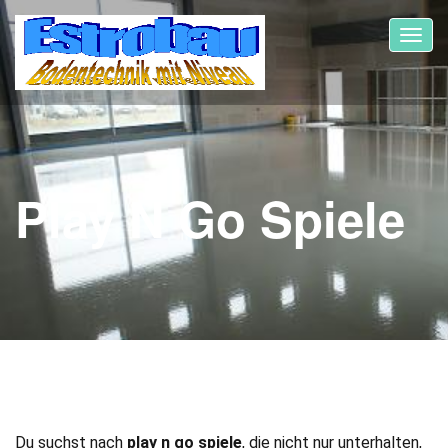
Toggl
navig
Play N Go Spiele
Du suchst nach
play n go spiele
, die nicht nur unterhalten,