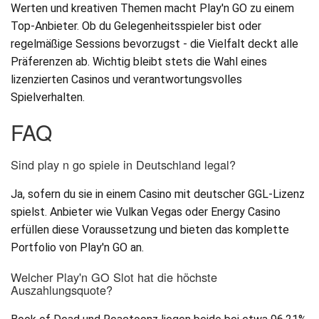
Werten und kreativen Themen macht Play'n GO zu einem
Top-Anbieter. Ob du Gelegenheitsspieler bist oder
regelmäßige Sessions bevorzugst - die Vielfalt deckt alle
Präferenzen ab. Wichtig bleibt stets die Wahl eines
lizenzierten Casinos und verantwortungsvolles
Spielverhalten.
FAQ
Sind play n go spiele in Deutschland legal?
Ja, sofern du sie in einem Casino mit deutscher GGL-Lizenz
spielst. Anbieter wie Vulkan Vegas oder Energy Casino
erfüllen diese Voraussetzung und bieten das komplette
Portfolio von Play'n GO an.
Welcher Play'n GO Slot hat die höchste
Auszahlungsquote?