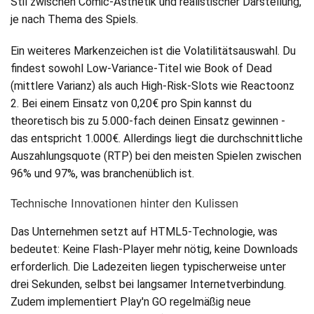
Stil zwischen Comic-Ästhetik und realistischer Darstellung,
je nach Thema des Spiels.
Ein weiteres Markenzeichen ist die Volatilitätsauswahl. Du
findest sowohl Low-Variance-Titel wie Book of Dead
(mittlere Varianz) als auch High-Risk-Slots wie Reactoonz
2. Bei einem Einsatz von 0,20€ pro Spin kannst du
theoretisch bis zu 5.000-fach deinen Einsatz gewinnen -
das entspricht 1.000€. Allerdings liegt die durchschnittliche
Auszahlungsquote (RTP) bei den meisten Spielen zwischen
96% und 97%, was branchenüblich ist.
Technische Innovationen hinter den Kulissen
Das Unternehmen setzt auf HTML5-Technologie, was
bedeutet: Keine Flash-Player mehr nötig, keine Downloads
erforderlich. Die Ladezeiten liegen typischerweise unter
drei Sekunden, selbst bei langsamer Internetverbindung.
Zudem implementiert Play'n GO regelmäßig neue