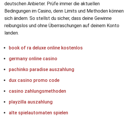
deutschen Anbieter. Prüfe immer die aktuellen
Bedingungen im Casino, denn Limits und Methoden können
sich ändern. So stellst du sicher, dass deine Gewinne
reibungslos und ohne Überraschungen auf deinem Konto
landen.
book of ra deluxe online kostenlos
germany online casino
pachinko paradise auszahlung
dux casino promo code
casino zahlungsmethoden
playzilla auszahlung
alte spielautomaten spielen