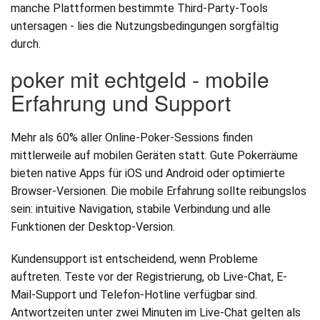
manche Plattformen bestimmte Third-Party-Tools
untersagen - lies die Nutzungsbedingungen sorgfältig
durch.
poker mit echtgeld - mobile
Erfahrung und Support
Mehr als 60% aller Online-Poker-Sessions finden
mittlerweile auf mobilen Geräten statt. Gute Pokerräume
bieten native Apps für iOS und Android oder optimierte
Browser-Versionen. Die mobile Erfahrung sollte reibungslos
sein: intuitive Navigation, stabile Verbindung und alle
Funktionen der Desktop-Version.
Kundensupport ist entscheidend, wenn Probleme
auftreten. Teste vor der Registrierung, ob Live-Chat, E-
Mail-Support und Telefon-Hotline verfügbar sind.
Antwortzeiten unter zwei Minuten im Live-Chat gelten als