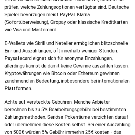
prüfen, welche Zahlungsoptionen verfügbar sind. Deutsche
Spieler bevorzugen meist PayPal, Klarna
(Sofortüberweisung), Giropay oder klassische Kreditkarten
wie Visa und Mastercard.
E-Wallets wie Skrill und Neteller ermöglichen blitzschnelle
Ein- und Auszahlungen, oft innerhalb weniger Stunden.
Paysafecard eignet sich für anonyme Einzahlungen,
allerdings kannst du damit keine Gewinne auszahlen lassen.
Kryptowährungen wie Bitcoin oder Ethereum gewinnen
zunehmend an Bedeutung, insbesondere bei internationalen
Plattformen.
Achte auf versteckte Gebühren. Manche Anbieter
berechnen bis zu 5% Bearbeitungsgebühr bei bestimmten
Zahlungsmethoden. Seriöse Pokerräume verzichten darauf
oder übernehmen diese Kosten selbst. Bei einer Auszahlung
von 500€ würden 5% Gebühr immerhin 25€ kosten - das