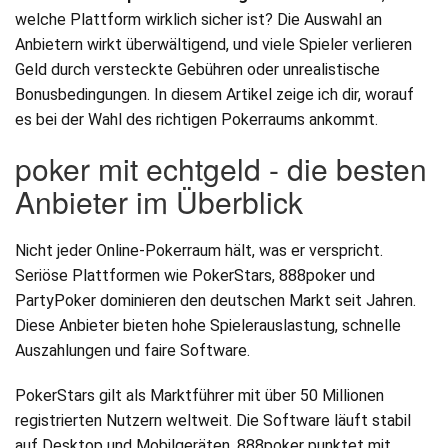
welche Plattform wirklich sicher ist? Die Auswahl an
Anbietern wirkt überwältigend, und viele Spieler verlieren
Geld durch versteckte Gebühren oder unrealistische
Bonusbedingungen. In diesem Artikel zeige ich dir, worauf
es bei der Wahl des richtigen Pokerraums ankommt.
poker mit echtgeld - die besten
Anbieter im Überblick
Nicht jeder Online-Pokerraum hält, was er verspricht.
Seriöse Plattformen wie PokerStars, 888poker und
PartyPoker dominieren den deutschen Markt seit Jahren.
Diese Anbieter bieten hohe Spielerauslastung, schnelle
Auszahlungen und faire Software.
PokerStars gilt als Marktführer mit über 50 Millionen
registrierten Nutzern weltweit. Die Software läuft stabil
auf Desktop und Mobilgeräten. 888poker punktet mit