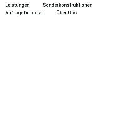
Leistungen
Sonderkonstruktionen
Anfrageformular
Über Uns