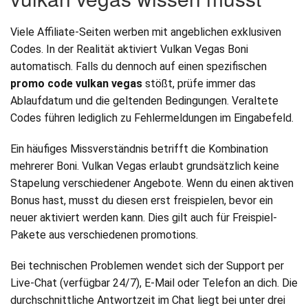
Viele Affiliate-Seiten werben mit angeblichen exklusiven
Codes. In der Realität aktiviert Vulkan Vegas Boni
automatisch. Falls du dennoch auf einen spezifischen
promo code vulkan vegas
stößt, prüfe immer das
Ablaufdatum und die geltenden Bedingungen. Veraltete
Codes führen lediglich zu Fehlermeldungen im Eingabefeld.
Ein häufiges Missverständnis betrifft die Kombination
mehrerer Boni. Vulkan Vegas erlaubt grundsätzlich keine
Stapelung verschiedener Angebote. Wenn du einen aktiven
Bonus hast, musst du diesen erst freispielen, bevor ein
neuer aktiviert werden kann. Dies gilt auch für Freispiel-
Pakete aus verschiedenen promotions.
Bei technischen Problemen wendet sich der Support per
Live-Chat (verfügbar 24/7), E-Mail oder Telefon an dich. Die
durchschnittliche Antwortzeit im Chat liegt bei unter drei