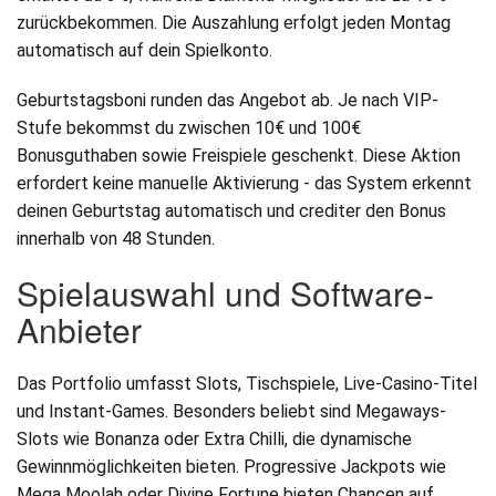
zurückbekommen. Die Auszahlung erfolgt jeden Montag
automatisch auf dein Spielkonto.
Geburtstagsboni runden das Angebot ab. Je nach VIP-
Stufe bekommst du zwischen 10€ und 100€
Bonusguthaben sowie Freispiele geschenkt. Diese Aktion
erfordert keine manuelle Aktivierung - das System erkennt
deinen Geburtstag automatisch und crediter den Bonus
innerhalb von 48 Stunden.
Spielauswahl und Software-
Anbieter
Das Portfolio umfasst Slots, Tischspiele, Live-Casino-Titel
und Instant-Games. Besonders beliebt sind Megaways-
Slots wie Bonanza oder Extra Chilli, die dynamische
Gewinnmöglichkeiten bieten. Progressive Jackpots wie
Mega Moolah oder Divine Fortune bieten Chancen auf