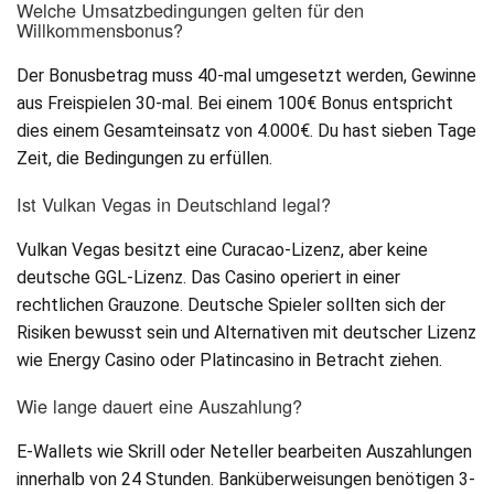
Welche Umsatzbedingungen gelten für den
Willkommensbonus?
Der Bonusbetrag muss 40-mal umgesetzt werden, Gewinne
aus Freispielen 30-mal. Bei einem 100€ Bonus entspricht
dies einem Gesamteinsatz von 4.000€. Du hast sieben Tage
Zeit, die Bedingungen zu erfüllen.
Ist Vulkan Vegas in Deutschland legal?
Vulkan Vegas besitzt eine Curacao-Lizenz, aber keine
deutsche GGL-Lizenz. Das Casino operiert in einer
rechtlichen Grauzone. Deutsche Spieler sollten sich der
Risiken bewusst sein und Alternativen mit deutscher Lizenz
wie Energy Casino oder Platincasino in Betracht ziehen.
Wie lange dauert eine Auszahlung?
E-Wallets wie Skrill oder Neteller bearbeiten Auszahlungen
innerhalb von 24 Stunden. Banküberweisungen benötigen 3-