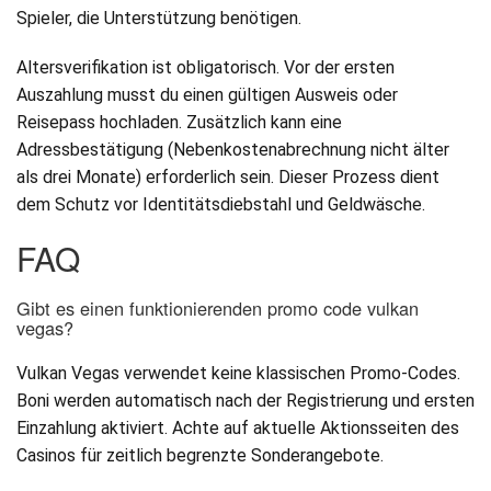
Spieler, die Unterstützung benötigen.
Altersverifikation ist obligatorisch. Vor der ersten
Auszahlung musst du einen gültigen Ausweis oder
Reisepass hochladen. Zusätzlich kann eine
Adressbestätigung (Nebenkostenabrechnung nicht älter
als drei Monate) erforderlich sein. Dieser Prozess dient
dem Schutz vor Identitätsdiebstahl und Geldwäsche.
FAQ
Gibt es einen funktionierenden promo code vulkan
vegas?
Vulkan Vegas verwendet keine klassischen Promo-Codes.
Boni werden automatisch nach der Registrierung und ersten
Einzahlung aktiviert. Achte auf aktuelle Aktionsseiten des
Casinos für zeitlich begrenzte Sonderangebote.