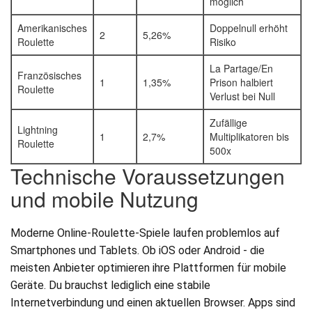
möglich
Amerikanisches
Doppelnull erhöht
2
5,26%
Roulette
Risiko
La Partage/En
Französisches
1
1,35%
Prison halbiert
Roulette
Verlust bei Null
Zufällige
Lightning
1
2,7%
Multiplikatoren bis
Roulette
500x
Technische Voraussetzungen
und mobile Nutzung
Moderne Online-Roulette-Spiele laufen problemlos auf
Smartphones und Tablets. Ob iOS oder Android - die
meisten Anbieter optimieren ihre Plattformen für mobile
Geräte. Du brauchst lediglich eine stabile
Internetverbindung und einen aktuellen Browser. Apps sind