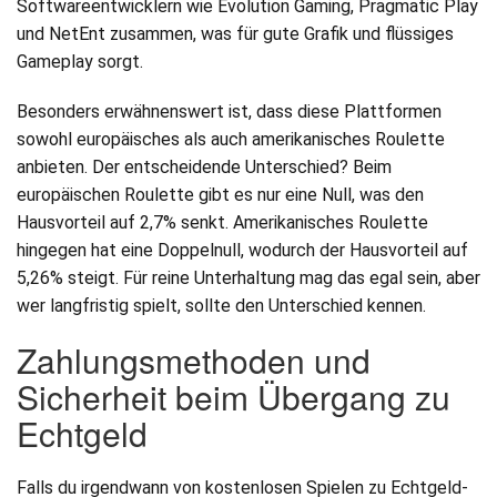
Softwareentwicklern wie Evolution Gaming, Pragmatic Play
und NetEnt zusammen, was für gute Grafik und flüssiges
Gameplay sorgt.
Besonders erwähnenswert ist, dass diese Plattformen
sowohl europäisches als auch amerikanisches Roulette
anbieten. Der entscheidende Unterschied? Beim
europäischen Roulette gibt es nur eine Null, was den
Hausvorteil auf 2,7% senkt. Amerikanisches Roulette
hingegen hat eine Doppelnull, wodurch der Hausvorteil auf
5,26% steigt. Für reine Unterhaltung mag das egal sein, aber
wer langfristig spielt, sollte den Unterschied kennen.
Zahlungsmethoden und
Sicherheit beim Übergang zu
Echtgeld
Falls du irgendwann von kostenlosen Spielen zu Echtgeld-