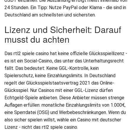
USDT einzahlen. Die Auszahlung erfolgt meist innerhalb von
24 Stunden. Ein Tipp: Nutze PayPal oder Klarna - die sind in
Deutschland am schnellsten und sichersten.
Lizenz und Sicherheit: Darauf
musst du achten
Das rtl2 spiele casino hat keine offizielle Glücksspiellizenz -
es ist ein Social-Casino, das unter das Unterhaltungsrecht
fällt. Das bedeutet: Keine GGL-Kontrolle, kein
Spielerschutz, keine Einzahlungslimits. In Deutschland
regelt der Glücksspielstaatsvertrag 2021 das Online-
Glücksspiel. Nur Casinos mit einer GGL-Lizenz dürfen
Echtgeld-Spiele anbieten. Diese Anbieter müssen strenge
Auflagen erfüllen: monatliche Einzahlungslimits von 1.000€,
eine Sperrdatei (OSG) und Werbebeschränkungen. Wenn du
also sicher spielen willst, wähle ein Casino mit deutscher
Lizenz - nicht das rtl2 spiele casino.