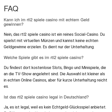
FAQ
Kann ich im rtl2 spiele casino mit echtem Geld
gewinnen?
Nein, das rtl2 spiele casino ist ein reines Social-Casino. Du
spielst mit virtuellen Münzen und kannst keine echten
Geldgewinne erzielen. Es dient nur der Unterhaltung.
Welche Spiele gibt es im rtl2 spiele casino?
Du findest dort kostenlose Slots, Bingo und Minispiele, die
an die TV-Show angelehnt sind. Die Auswahl ist kleiner als
in echten Online Casinos, aber für kurze Unterhaltung reicht
es.
Ist das rtl2 spiele casino legal in Deutschland?
Ja, es ist legal, weil es kein Echtgeld-Glücksspiel anbietet.