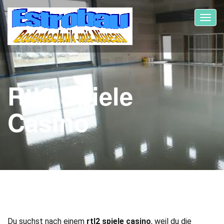
Toggl
navig
Rtl2 Spiele
Casino
Du suchst nach einem
rtl2 spiele casino
, weil du die