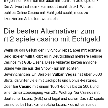
fragen sich: Kann ich hier auch mit echtem Geld spielen?
Die Antwort ist nein - zumindest nicht direkt. Wer ein
echtes Online Casino mit Echtgeld sucht, muss zu
lizenzierten Anbietern wechseln.
Die besten Alternativen zum
rtl2 spiele casino mit Echtgeld
Wenn du das Gefühl der TV-Show liebst, aber mit echtem
Geld spielen willst, gibt es in Deutschland mehrere seriöse
Casinos mit GGL-Lizenz. Diese Anbieter bieten ähnliche
Spiele wie die aus der Show - nur mit echten
Gewinnchancen. Ein Beispiel:
Vulkan Vegas
hat über 5.000
Slots, darunter viele mit Jackpots und Bonus-Features.
Oder
Ice Casino
mit einem 100%-Bonus bis zu 500€ und
einer Umsatzbedingung von x35. Wichtig: Nur Casinos mit
deutscher Lizenz (GGL) sind legal und sicher. Das rtl2 spiele
casino selbst hat keine solche Lizenz - es ist ein reines