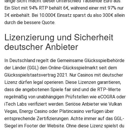
lange Sicht macht dieser Unterschied Tausende Euro aus.
Ein Slot mit 94% RTP behält 6€, während einer mit 97% nur
3€ einbehält. Bei 10.000€ Einsatz sparst du also 300€ allein
durch die bessere Quote.
Lizenzierung und Sicherheit
deutscher Anbieter
In Deutschland regelt die Gemeinsame Glücksspielbehörde
der Länder (GGL) den Online-Glücksspielmarkt seit dem
Glücksspielstaatsvertrag 2021. Nur Casinos mit deutscher
Lizenz dürfen legal operieren. Diese Lizenzen garantieren,
dass die angebotenen Spiele fair sind und die RTP-Werte
regelmäßig von unabhängigen Prüfstellen wie eCOGRA oder
iTech Labs verifiziert werden. Seriöse Anbieter wie Vulkan
Vegas, Energy Casino oder Platincasino verfügen über
entsprechende Zertifizierungen. Achte immer auf das GGL-
Siegel im Footer der Website. Ohne diese Lizenz spielst du