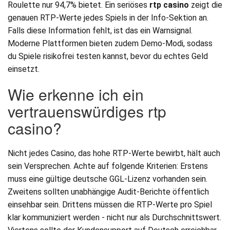
Roulette nur 94,7% bietet. Ein seriöses
rtp casino
zeigt die
genauen RTP-Werte jedes Spiels in der Info-Sektion an.
Falls diese Information fehlt, ist das ein Warnsignal.
Moderne Plattformen bieten zudem Demo-Modi, sodass
du Spiele risikofrei testen kannst, bevor du echtes Geld
einsetzt.
Wie erkenne ich ein
vertrauenswürdiges rtp
casino?
Nicht jedes Casino, das hohe RTP-Werte bewirbt, hält auch
sein Versprechen. Achte auf folgende Kriterien: Erstens
muss eine gültige deutsche GGL-Lizenz vorhanden sein.
Zweitens sollten unabhängige Audit-Berichte öffentlich
einsehbar sein. Drittens müssen die RTP-Werte pro Spiel
klar kommuniziert werden - nicht nur als Durchschnittswert.