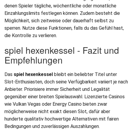
denen Spieler tägliche, wöchentliche oder monatliche
Einzahlungslimits festlegen können. Zudem besteht die
Möglichkeit, sich zeitweise oder dauerhaft selbst zu
sperren. Nutze diese Funktionen, falls du das Gefühl hast,
die Kontrolle zu verlieren.
spiel hexenkessel - Fazit und
Empfehlungen
Das
spiel hexenkessel
bleibt ein beliebter Titel unter
Slot-Enthusiasten, doch seine Verfügbarkeit variiert je nach
Anbieter. Priorisiere immer Sicherheit und Legalität
gegenüber einer breiten Spielauswahl. Lizenzierte Casinos
wie Vulkan Vegas oder Energy Casino bieten zwar
möglicherweise nicht exakt diesen Slot, dafür aber
hunderte qualitativ hochwertige Alternativen mit fairen
Bedingungen und zuverlässigen Auszahlungen.