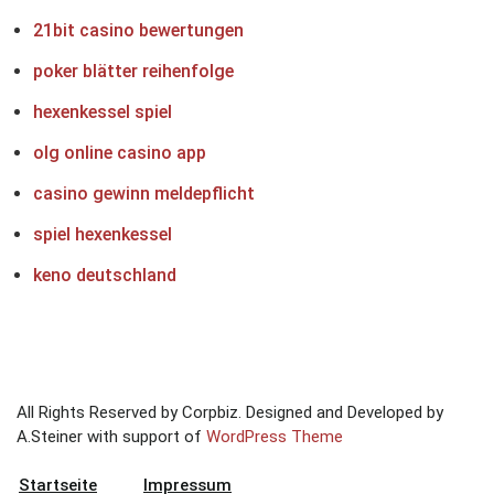
21bit casino bewertungen
poker blätter reihenfolge
hexenkessel spiel
olg online casino app
casino gewinn meldepflicht
spiel hexenkessel
keno deutschland
All Rights Reserved by Corpbiz. Designed and Developed by
A.Steiner with support of
WordPress Theme
Startseite
Impressum