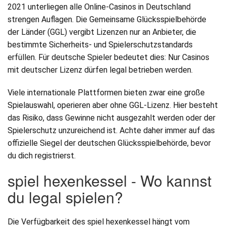
2021 unterliegen alle Online-Casinos in Deutschland
strengen Auflagen. Die Gemeinsame Glücksspielbehörde
der Länder (GGL) vergibt Lizenzen nur an Anbieter, die
bestimmte Sicherheits- und Spielerschutzstandards
erfüllen. Für deutsche Spieler bedeutet dies: Nur Casinos
mit deutscher Lizenz dürfen legal betrieben werden.
Viele internationale Plattformen bieten zwar eine große
Spielauswahl, operieren aber ohne GGL-Lizenz. Hier besteht
das Risiko, dass Gewinne nicht ausgezahlt werden oder der
Spielerschutz unzureichend ist. Achte daher immer auf das
offizielle Siegel der deutschen Glücksspielbehörde, bevor
du dich registrierst.
spiel hexenkessel - Wo kannst
du legal spielen?
Die Verfügbarkeit des spiel hexenkessel hängt vom