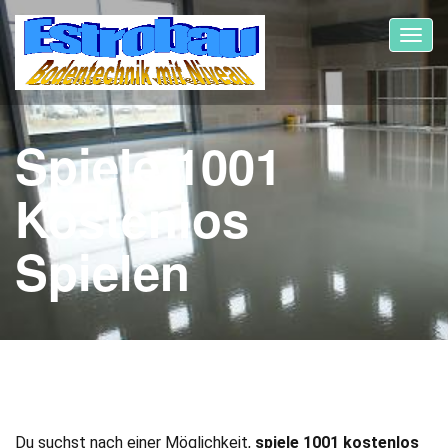
Toggl
navig
Spiele 1001
Kostenlos
Spielen
Du suchst nach einer Möglichkeit,
spiele 1001 kostenlos