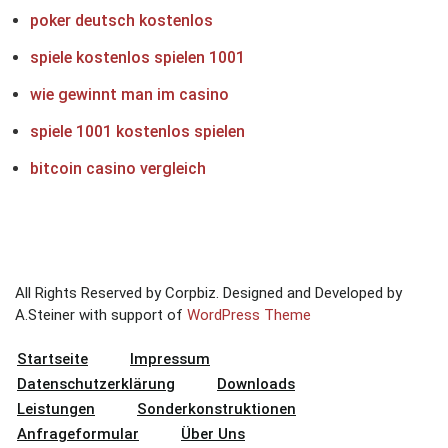
poker deutsch kostenlos
spiele kostenlos spielen 1001
wie gewinnt man im casino
spiele 1001 kostenlos spielen
bitcoin casino vergleich
All Rights Reserved by Corpbiz. Designed and Developed by
A.Steiner with support of
WordPress Theme
Startseite
Impressum
Datenschutzerklärung
Downloads
Leistungen
Sonderkonstruktionen
Anfrageformular
Über Uns