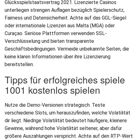
Glücksspielstaatsvertrag 2021. Lizenzierte Casinos
unterliegen strengen Auflagen bezüglich Spielerschutz,
Fairness und Datensicherheit. Achte auf das GGL-Siegel
oder internationale Lizenzen aus Malta (MGA) oder
Curaçao. Seriöse Plattformen verwenden SSL-
Verschlüsselung und bieten transparente
Geschäftsbedingungen. Vermeide unbekannte Seiten, die
keine klaren Informationen über ihre Lizenzierung
bereitstellen.
Tipps für erfolgreiches spiele
1001 kostenlos spielen
Nutze die Demo-Versionen strategisch. Teste
verschiedene Slots, um herauszufinden, welche Volatilität
dir liegt. Niedrige Volatilität bedeutet häufigere, kleinere
Gewinne, während hohe Volatilität seltener, aber dafür
größere Auszahlungen verspricht. Achte auf den RTP-Wert