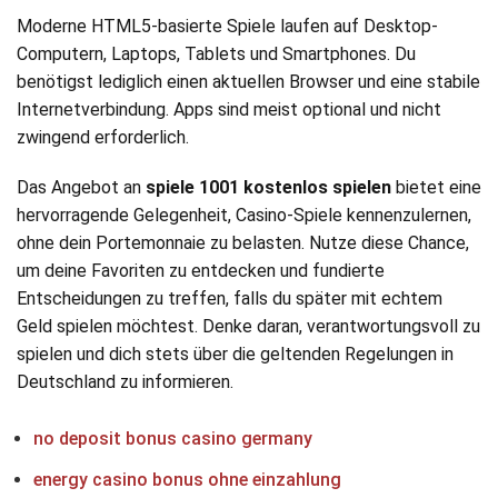
Moderne HTML5-basierte Spiele laufen auf Desktop-
Computern, Laptops, Tablets und Smartphones. Du
benötigst lediglich einen aktuellen Browser und eine stabile
Internetverbindung. Apps sind meist optional und nicht
zwingend erforderlich.
Das Angebot an
spiele 1001 kostenlos spielen
bietet eine
hervorragende Gelegenheit, Casino-Spiele kennenzulernen,
ohne dein Portemonnaie zu belasten. Nutze diese Chance,
um deine Favoriten zu entdecken und fundierte
Entscheidungen zu treffen, falls du später mit echtem
Geld spielen möchtest. Denke daran, verantwortungsvoll zu
spielen und dich stets über die geltenden Regelungen in
Deutschland zu informieren.
no deposit bonus casino germany
energy casino bonus ohne einzahlung