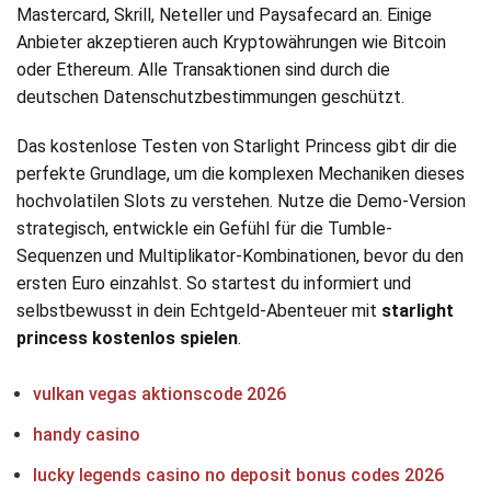
Mastercard, Skrill, Neteller und Paysafecard an. Einige
Anbieter akzeptieren auch Kryptowährungen wie Bitcoin
oder Ethereum. Alle Transaktionen sind durch die
deutschen Datenschutzbestimmungen geschützt.
Das kostenlose Testen von Starlight Princess gibt dir die
perfekte Grundlage, um die komplexen Mechaniken dieses
hochvolatilen Slots zu verstehen. Nutze die Demo-Version
strategisch, entwickle ein Gefühl für die Tumble-
Sequenzen und Multiplikator-Kombinationen, bevor du den
ersten Euro einzahlst. So startest du informiert und
selbstbewusst in dein Echtgeld-Abenteuer mit
starlight
princess kostenlos spielen
.
vulkan vegas aktionscode 2026
handy casino
lucky legends casino no deposit bonus codes 2026