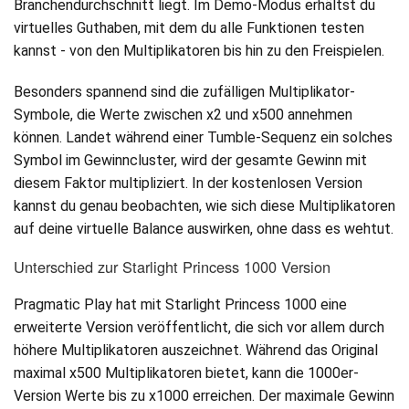
Branchendurchschnitt liegt. Im Demo-Modus erhältst du
virtuelles Guthaben, mit dem du alle Funktionen testen
kannst - von den Multiplikatoren bis hin zu den Freispielen.
Besonders spannend sind die zufälligen Multiplikator-
Symbole, die Werte zwischen x2 und x500 annehmen
können. Landet während einer Tumble-Sequenz ein solches
Symbol im Gewinncluster, wird der gesamte Gewinn mit
diesem Faktor multipliziert. In der kostenlosen Version
kannst du genau beobachten, wie sich diese Multiplikatoren
auf deine virtuelle Balance auswirken, ohne dass es wehtut.
Unterschied zur Starlight Princess 1000 Version
Pragmatic Play hat mit Starlight Princess 1000 eine
erweiterte Version veröffentlicht, die sich vor allem durch
höhere Multiplikatoren auszeichnet. Während das Original
maximal x500 Multiplikatoren bietet, kann die 1000er-
Version Werte bis zu x1000 erreichen. Der maximale Gewinn