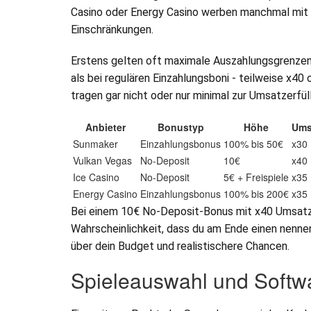
Casino oder Energy Casino werben manchmal mit 
Einschränkungen.
Erstens gelten oft maximale Auszahlungsgrenzen
als bei regulären Einzahlungsboni - teilweise x40
tragen gar nicht oder nur minimal zur Umsatzerfüll
Anbieter
Bonustyp
Höhe
Ums
Sunmaker
Einzahlungsbonus
100% bis 50€
x30
Vulkan Vegas
No-Deposit
10€
x40
Ice Casino
No-Deposit
5€ + Freispiele
x35
Energy Casino
Einzahlungsbonus
100% bis 200€
x35
Bei einem 10€ No-Deposit-Bonus mit x40 Umsatzb
Wahrscheinlichkeit, dass du am Ende einen nenne
über dein Budget und realistischere Chancen.
Spieleauswahl und Softwa