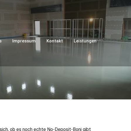
s
Impressum
Kontakt
Leistungen
en sich, ob es noch echte No-Deposit-Boni gibt