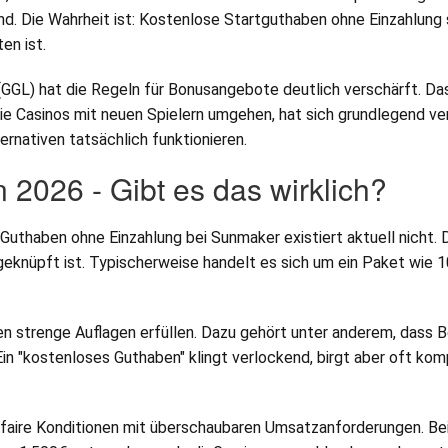
nd. Die Wahrheit ist: Kostenlose Startguthaben ohne Einzahlung 
en ist.
GL) hat die Regeln für Bonusangebote deutlich verschärft. Das
wie Casinos mit neuen Spielern umgehen, hat sich grundlegend ver
rnativen tatsächlich funktionieren.
2026 - Gibt es das wirklich?
s-Guthaben ohne Einzahlung bei Sunmaker existiert aktuell nicht.
geknüpft ist. Typischerweise handelt es sich um ein Paket wie 1
 strenge Auflagen erfüllen. Dazu gehört unter anderem, dass B
Ein "kostenloses Guthaben" klingt verlockend, birgt aber oft k
aire Konditionen mit überschaubaren Umsatzanforderungen. Bei