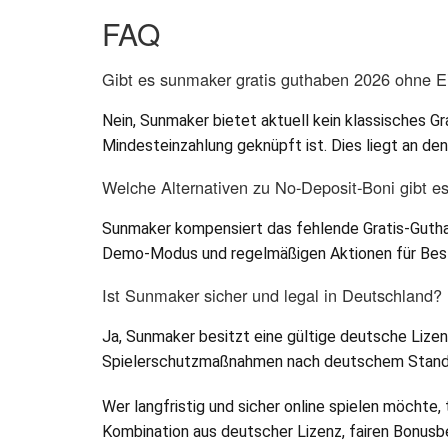
FAQ
Gibt es sunmaker gratis guthaben 2026 ohne E
Nein, Sunmaker bietet aktuell kein klassisches 
Mindesteinzahlung geknüpft ist. Dies liegt an d
Welche Alternativen zu No-Deposit-Boni gibt 
Sunmaker kompensiert das fehlende Gratis-Gutha
Demo-Modus und regelmäßigen Aktionen für Bestan
Ist Sunmaker sicher und legal in Deutschland?
Ja, Sunmaker besitzt eine gültige deutsche Liz
Spielerschutzmaßnahmen nach deutschem Standard
Wer langfristig und sicher online spielen möchte
Kombination aus deutscher Lizenz, fairen Bonus