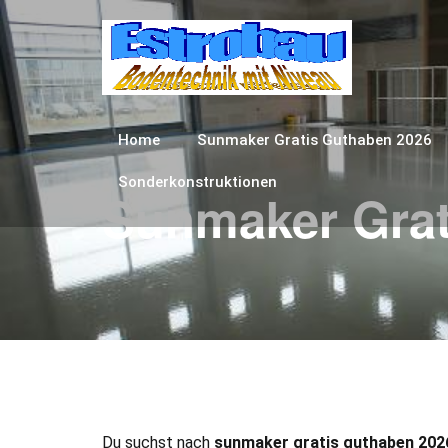
Home
Sunmaker Gratis Guthaben 2026
Sonderkonstruktionen
Sunmaker Grat
Du suchst nach
sunmaker gratis guthaben 202