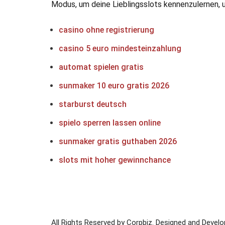
Modus, um deine Lieblingsslots kennenzulernen, u
casino ohne registrierung
casino 5 euro mindesteinzahlung
automat spielen gratis
sunmaker 10 euro gratis 2026
starburst deutsch
spielo sperren lassen online
sunmaker gratis guthaben 2026
slots mit hoher gewinnchance
All Rights Reserved by Corpbiz. Designed and Develo