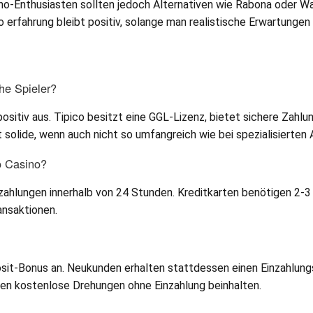
asino-Enthusiasten sollten jedoch Alternativen wie Rabona oder 
o erfahrung bleibt positiv, solange man realistische Erwartungen 
che Spieler?
 positiv aus. Tipico besitzt eine GGL-Lizenz, bietet sichere Zah
solide, wenn auch nicht so umfangreich wie bei spezialisierten 
o Casino?
uszahlungen innerhalb von 24 Stunden. Kreditkarten benötigen 2
ansaktionen.
osit-Bonus an. Neukunden erhalten stattdessen einen Einzahlung
en kostenlose Drehungen ohne Einzahlung beinhalten.