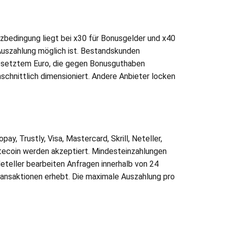
zbedingung liegt bei x30 für Bonusgelder und x40
Auszahlung möglich ist. Bestandskunden
gesetztem Euro, die gegen Bonusguthaben
schnittlich dimensioniert. Andere Anbieter locken
y, Trustly, Visa, Mastercard, Skrill, Neteller,
tecoin werden akzeptiert. Mindesteinzahlungen
Neteller bearbeiten Anfragen innerhalb von 24
ransaktionen erhebt. Die maximale Auszahlung pro