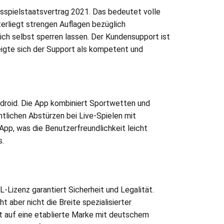
sspielstaatsvertrag 2021. Das bedeutet volle
erliegt strengen Auflagen bezüglich
ich selbst sperren lassen. Der Kundensupport ist
zeigte sich der Support als kompetent und
ndroid. Die App kombiniert Sportwetten und
entlichen Abstürzen bei Live-Spielen mit
 App, was die Benutzerfreundlichkeit leicht
s.
-Lizenz garantiert Sicherheit und Legalität.
 aber nicht die Breite spezialisierter
rt auf eine etablierte Marke mit deutschem