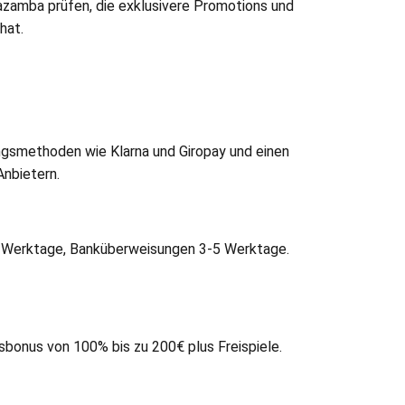
Wazamba prüfen, die exklusivere Promotions und
hat.
lungsmethoden wie Klarna und Giropay und einen
Anbietern.
-3 Werktage, Banküberweisungen 3-5 Werktage.
sbonus von 100% bis zu 200€ plus Freispiele.