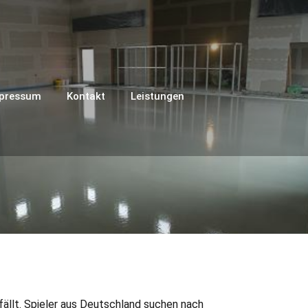
pressum
Kontakt
Leistungen
fällt. Spieler aus Deutschland suchen nach