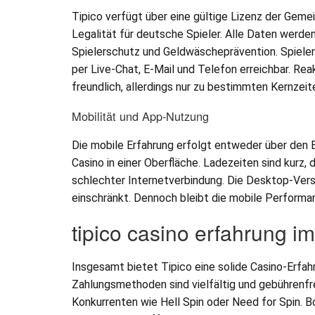
Tipico verfügt über eine gültige Lizenz der Ge
Legalität für deutsche Spieler. Alle Daten werd
Spielerschutz und Geldwäscheprävention. Spieler 
per Live-Chat, E-Mail und Telefon erreichbar. Re
freundlich, allerdings nur zu bestimmten Kernzeit
Mobilität und App-Nutzung
Die mobile Erfahrung erfolgt entweder über den B
Casino in einer Oberfläche. Ladezeiten sind kurz, 
schlechter Internetverbindung. Die Desktop-Versio
einschränkt. Dennoch bleibt die mobile Performa
tipico casino erfahrung im
Insgesamt bietet Tipico eine solide Casino-Erfah
Zahlungsmethoden sind vielfältig und gebührenfrei
Konkurrenten wie Hell Spin oder Need for Spin. 