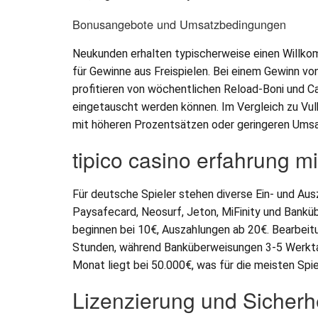
Bonusangebote und Umsatzbedingungen
Neukunden erhalten typischerweise einen Willkom
für Gewinne aus Freispielen. Bei einem Gewinn v
profitieren von wöchentlichen Reload-Boni und 
eingetauscht werden können. Im Vergleich zu Vulk
mit höheren Prozentsätzen oder geringeren Ums
tipico casino erfahrung 
Für deutsche Spieler stehen diverse Ein- und Ausza
Paysafecard, Neosurf, Jeton, MiFinity und Bankü
beginnen bei 10€, Auszahlungen ab 20€. Bearbeitu
Stunden, während Banküberweisungen 3-5 Werktage
Monat liegt bei 50.000€, was für die meisten Spie
Lizenzierung und Sicherh