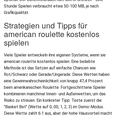
Stunde Spielen verbraucht etwa 50-100 MB, je nach
Grafikqualität.
Strategien und Tipps für
american roulette kostenlos
spielen
Viele Spieler entwickeln ihre eigenen Systeme, wenn sie
american roulette kostenlos spielen. Eine beliebte
Methode ist das Setzen auf einfache Chancen wie
Rot/Schwarz oder Gerade/Ungerade. Diese Wetten haben
eine Gewinnwahrscheinlichkeit von knapp 47,4 Prozent
beim amerikanischen Roulette. Fortgeschrittene Spieler
kombinieren manchmal Innen- und Außenwetten, um das
Risiko zu streuen. Ein konkreter Tipp: Teste zuerst die
"Basket Bet" (Wette auf 0, 00, 1, 2, 3) im Demo-Modus.
Diese Wette zahlt 6:1 aus, aber der hohe Hausvorteil macht