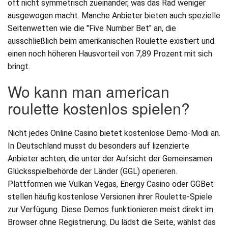
oft nicht symmetrisch zueinander, was das Rad weniger
ausgewogen macht. Manche Anbieter bieten auch spezielle
Seitenwetten wie die "Five Number Bet" an, die
ausschließlich beim amerikanischen Roulette existiert und
einen noch höheren Hausvorteil von 7,89 Prozent mit sich
bringt.
Wo kann man american
roulette kostenlos spielen?
Nicht jedes Online Casino bietet kostenlose Demo-Modi an.
In Deutschland musst du besonders auf lizenzierte
Anbieter achten, die unter der Aufsicht der Gemeinsamen
Glücksspielbehörde der Länder (GGL) operieren.
Plattformen wie Vulkan Vegas, Energy Casino oder GGBet
stellen häufig kostenlose Versionen ihrer Roulette-Spiele
zur Verfügung. Diese Demos funktionieren meist direkt im
Browser ohne Registrierung. Du lädst die Seite, wählst das