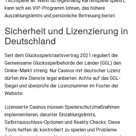
Tischspiele an. Wenn du regelmäßig Kartenspiele spielst,
kann sich ein VIP-Programm lohnen, das höhere
Auszahlungslimits und persönliche Betreuung bietet.
Sicherheit und Lizenzierung in
Deutschland
Seit dem Glücksspielstaatsvertrag 2021 reguliert die
Gemeinsame Glücksspielbehörde der Länder (GGL) den
Online-Markt streng. Nur Casinos mit deutscher Lizenz
dürfen ihre Dienste legal anbieten. Achte auf das GGL-
Siegel und überprüfe die Lizenznummer im Footer der
Website.
Lizensierte Casinos müssen Spielerschutzmaßnahmen
implementieren, darunter Einzahlungslimits,
Selbstausschluss-Optionen und Reality-Checks. Diese
Tools helfen dir, kontrolliert zu spielen und Probleme