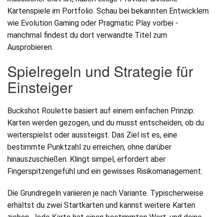
Kartenspiele im Portfolio. Schau bei bekannten Entwicklern
wie Evolution Gaming oder Pragmatic Play vorbei -
manchmal findest du dort verwandte Titel zum
Ausprobieren.
Spielregeln und Strategie für
Einsteiger
Buckshot Roulette basiert auf einem einfachen Prinzip:
Karten werden gezogen, und du musst entscheiden, ob du
weiterspielst oder aussteigst. Das Ziel ist es, eine
bestimmte Punktzahl zu erreichen, ohne darüber
hinauszuschießen. Klingt simpel, erfordert aber
Fingerspitzengefühl und ein gewisses Risikomanagement.
Die Grundregeln variieren je nach Variante. Typischerweise
erhältst du zwei Startkarten und kannst weitere Karten