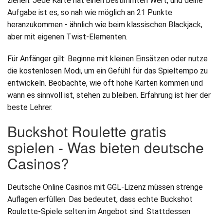
ziehen. Jede Karte hat einen bestimmten Wert, und deine
Aufgabe ist es, so nah wie möglich an 21 Punkte
heranzukommen - ähnlich wie beim klassischen Blackjack,
aber mit eigenen Twist-Elementen.
Für Anfänger gilt: Beginne mit kleinen Einsätzen oder nutze
die kostenlosen Modi, um ein Gefühl für das Spieltempo zu
entwickeln. Beobachte, wie oft hohe Karten kommen und
wann es sinnvoll ist, stehen zu bleiben. Erfahrung ist hier der
beste Lehrer.
Buckshot Roulette gratis
spielen - Was bieten deutsche
Casinos?
Deutsche Online Casinos mit GGL-Lizenz müssen strenge
Auflagen erfüllen. Das bedeutet, dass echte Buckshot
Roulette-Spiele selten im Angebot sind. Stattdessen