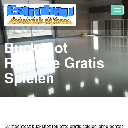
Toggl
navig
Buckshot
Roulette Gratis
Spielen
Du möchtest buckshot roulette gratis spielen, ohne echtes