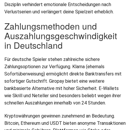
Disziplin verhindert emotionale Entscheidungen nach
Verlustserien und verlängert deine Spielzeit erheblich.
Zahlungsmethoden und
Auszahlungsgeschwindigkeit
in Deutschland
Für deutsche Spieler stehen zahlreiche sichere
Zahlungsoptionen zur Verfügung. Klarna (ehemals
Sofortüberweisung) ermöglicht direkte Banktransfers mit
sofortiger Gutschrift. Giropay bietet eine weitere
bankbasierte Alternative mit hoher Sicherheit. E-Wallets
wie Skrill und Neteller sind besonders beliebt wegen ihrer
schnellen Auszahlungen innerhalb von 24 Stunden.
Kryptowährungen gewinnen zunehmend an Bedeutung.
Bitcoin, Ethereum und USDT bieten anonyme Transaktionen