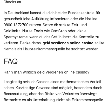
Checks an.
In Deutschland kannst du dich bei der Bundeszentrale für
gesundheitliche Aufklärung informieren oder die Hotline
0800 1372700 nutzen. Setze dir strikte Zeit- und
Geldlimits. Nutze Tools wie GamStop oder lokale
Sperrsysteme, wenn du das Gefühl hast, die Kontrolle zu
verlieren. Denke daran:
geld verdienen online casino
sollte
niemals als Haupteinkommensquelle betrachtet werden.
FAQ
Kann man wirklich geld verdienen online casino?
Langfristig nein, da Casinos einen mathematischen Vorteil
haben. Kurzfristige Gewinne sind möglich, besonders durch
Bonusnutzung, aber das Risiko von Verlusten überwiegt.
Betrachte es als Unterhaltung, nicht als Einkommensquelle.