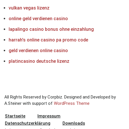
vulkan vegas lizenz
online geld verdienen casino
lapalingo casino bonus ohne einzahlung
harrah's online casino pa promo code
geld verdienen online casino
platincasino deutsche lizenz
All Rights Reserved by Corpbiz. Designed and Developed by
A.Steiner with support of
WordPress Theme
Startseite
Impressum
Datenschutzerklärung
Downloads