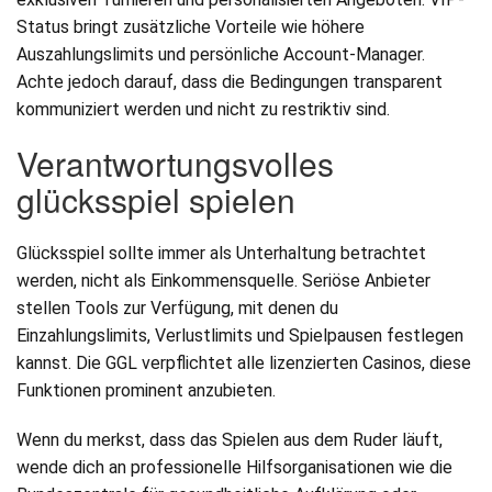
Status bringt zusätzliche Vorteile wie höhere
Auszahlungslimits und persönliche Account-Manager.
Achte jedoch darauf, dass die Bedingungen transparent
kommuniziert werden und nicht zu restriktiv sind.
Verantwortungsvolles
glücksspiel spielen
Glücksspiel sollte immer als Unterhaltung betrachtet
werden, nicht als Einkommensquelle. Seriöse Anbieter
stellen Tools zur Verfügung, mit denen du
Einzahlungslimits, Verlustlimits und Spielpausen festlegen
kannst. Die GGL verpflichtet alle lizenzierten Casinos, diese
Funktionen prominent anzubieten.
Wenn du merkst, dass das Spielen aus dem Ruder läuft,
wende dich an professionelle Hilfsorganisationen wie die