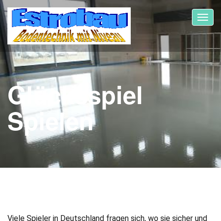
Toggl
navig
Glücksspiel
Spielen
Viele Spieler in Deutschland fragen sich, wo sie sicher und