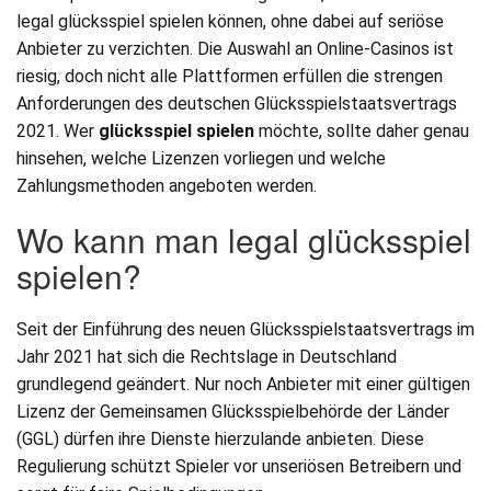
legal glücksspiel spielen können, ohne dabei auf seriöse
Anbieter zu verzichten. Die Auswahl an Online-Casinos ist
riesig, doch nicht alle Plattformen erfüllen die strengen
Anforderungen des deutschen Glücksspielstaatsvertrags
2021. Wer
glücksspiel spielen
möchte, sollte daher genau
hinsehen, welche Lizenzen vorliegen und welche
Zahlungsmethoden angeboten werden.
Wo kann man legal glücksspiel
spielen?
Seit der Einführung des neuen Glücksspielstaatsvertrags im
Jahr 2021 hat sich die Rechtslage in Deutschland
grundlegend geändert. Nur noch Anbieter mit einer gültigen
Lizenz der Gemeinsamen Glücksspielbehörde der Länder
(GGL) dürfen ihre Dienste hierzulande anbieten. Diese
Regulierung schützt Spieler vor unseriösen Betreibern und