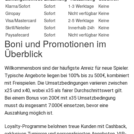
Klarna/Sofort
Sofort
1-3 Werktage
Keine
Giropay
Sofort
Nicht verfügbar
Keine
Visa/Mastercard
Sofort
2-5 Werktage
Keine
Skrill/Neteller
Sofort
Innerhalb 24h
Keine
Paysafecard
Sofort
Nicht verfügbar
Keine
Boni und Promotionen im
Überblick
Willkommensboni sind der häufigste Anreiz für neue Spieler.
Typische Angebote liegen bei 100% bis zu 500€, kombiniert
mit Freispielen. Die Umsatzbedingungen variieren zwischen
x25 und x40, wobei x35 als fairer Durchschnittswert gilt.
Bei einem Bonus von 200€ mit x35 Umsatzbedingung
musst du insgesamt 7.000€ einsetzen, bevor eine
Auszahlung möglich ist.
Loyalty-Programme belohnen treue Kunden mit Cashback,
exklusiven Turnieren und personalisierten Angeboten. VIP-