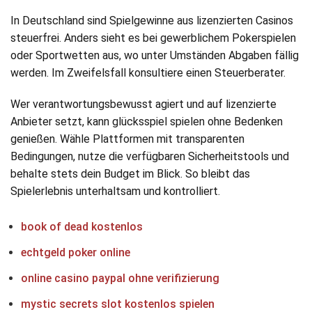
In Deutschland sind Spielgewinne aus lizenzierten Casinos
steuerfrei. Anders sieht es bei gewerblichem Pokerspielen
oder Sportwetten aus, wo unter Umständen Abgaben fällig
werden. Im Zweifelsfall konsultiere einen Steuerberater.
Wer verantwortungsbewusst agiert und auf lizenzierte
Anbieter setzt, kann glücksspiel spielen ohne Bedenken
genießen. Wähle Plattformen mit transparenten
Bedingungen, nutze die verfügbaren Sicherheitstools und
behalte stets dein Budget im Blick. So bleibt das
Spielerlebnis unterhaltsam und kontrolliert.
book of dead kostenlos
echtgeld poker online
online casino paypal ohne verifizierung
mystic secrets slot kostenlos spielen