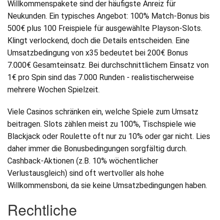
Willkommenspakete sind der häufigste Anreiz für
Neukunden. Ein typisches Angebot: 100% Match-Bonus bis
500€ plus 100 Freispiele für ausgewählte Playson-Slots.
Klingt verlockend, doch die Details entscheiden. Eine
Umsatzbedingung von x35 bedeutet bei 200€ Bonus
7.000€ Gesamteinsatz. Bei durchschnittlichem Einsatz von
1€ pro Spin sind das 7.000 Runden - realistischerweise
mehrere Wochen Spielzeit.
Viele Casinos schränken ein, welche Spiele zum Umsatz
beitragen. Slots zählen meist zu 100%, Tischspiele wie
Blackjack oder Roulette oft nur zu 10% oder gar nicht. Lies
daher immer die Bonusbedingungen sorgfältig durch.
Cashback-Aktionen (z.B. 10% wöchentlicher
Verlustausgleich) sind oft wertvoller als hohe
Willkommensboni, da sie keine Umsatzbedingungen haben.
Rechtliche