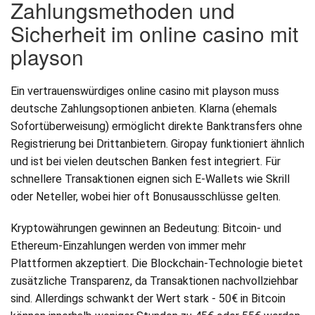
Zahlungsmethoden und
Sicherheit im online casino mit
playson
Ein vertrauenswürdiges online casino mit playson muss
deutsche Zahlungsoptionen anbieten. Klarna (ehemals
Sofortüberweisung) ermöglicht direkte Banktransfers ohne
Registrierung bei Drittanbietern. Giropay funktioniert ähnlich
und ist bei vielen deutschen Banken fest integriert. Für
schnellere Transaktionen eignen sich E-Wallets wie Skrill
oder Neteller, wobei hier oft Bonusausschlüsse gelten.
Kryptowährungen gewinnen an Bedeutung: Bitcoin- und
Ethereum-Einzahlungen werden von immer mehr
Plattformen akzeptiert. Die Blockchain-Technologie bietet
zusätzliche Transparenz, da Transaktionen nachvollziehbar
sind. Allerdings schwankt der Wert stark - 50€ in Bitcoin