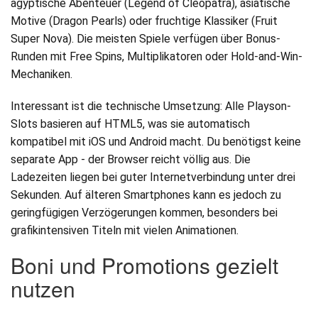
ägyptische Abenteuer (Legend of Cleopatra), asiatische
Motive (Dragon Pearls) oder fruchtige Klassiker (Fruit
Super Nova). Die meisten Spiele verfügen über Bonus-
Runden mit Free Spins, Multiplikatoren oder Hold-and-Win-
Mechaniken.
Interessant ist die technische Umsetzung: Alle Playson-
Slots basieren auf HTML5, was sie automatisch
kompatibel mit iOS und Android macht. Du benötigst keine
separate App - der Browser reicht völlig aus. Die
Ladezeiten liegen bei guter Internetverbindung unter drei
Sekunden. Auf älteren Smartphones kann es jedoch zu
geringfügigen Verzögerungen kommen, besonders bei
grafikintensiven Titeln mit vielen Animationen.
Boni und Promotions gezielt
nutzen