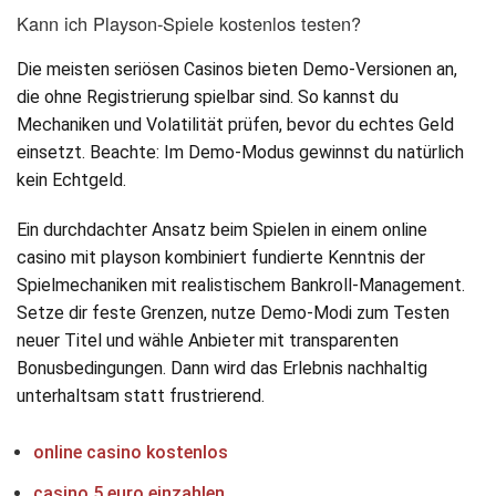
Kann ich Playson-Spiele kostenlos testen?
Die meisten seriösen Casinos bieten Demo-Versionen an,
die ohne Registrierung spielbar sind. So kannst du
Mechaniken und Volatilität prüfen, bevor du echtes Geld
einsetzt. Beachte: Im Demo-Modus gewinnst du natürlich
kein Echtgeld.
Ein durchdachter Ansatz beim Spielen in einem online
casino mit playson kombiniert fundierte Kenntnis der
Spielmechaniken mit realistischem Bankroll-Management.
Setze dir feste Grenzen, nutze Demo-Modi zum Testen
neuer Titel und wähle Anbieter mit transparenten
Bonusbedingungen. Dann wird das Erlebnis nachhaltig
unterhaltsam statt frustrierend.
online casino kostenlos
casino 5 euro einzahlen