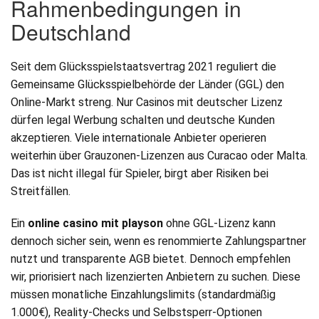
Rahmenbedingungen in
Deutschland
Seit dem Glücksspielstaatsvertrag 2021 reguliert die
Gemeinsame Glücksspielbehörde der Länder (GGL) den
Online-Markt streng. Nur Casinos mit deutscher Lizenz
dürfen legal Werbung schalten und deutsche Kunden
akzeptieren. Viele internationale Anbieter operieren
weiterhin über Grauzonen-Lizenzen aus Curacao oder Malta.
Das ist nicht illegal für Spieler, birgt aber Risiken bei
Streitfällen.
Ein
online casino mit playson
ohne GGL-Lizenz kann
dennoch sicher sein, wenn es renommierte Zahlungspartner
nutzt und transparente AGB bietet. Dennoch empfehlen
wir, priorisiert nach lizenzierten Anbietern zu suchen. Diese
müssen monatliche Einzahlungslimits (standardmäßig
1.000€), Reality-Checks und Selbstsperr-Optionen