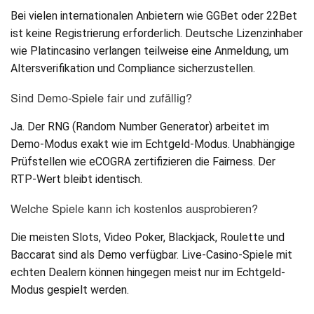
Bei vielen internationalen Anbietern wie GGBet oder 22Bet
ist keine Registrierung erforderlich. Deutsche Lizenzinhaber
wie Platincasino verlangen teilweise eine Anmeldung, um
Altersverifikation und Compliance sicherzustellen.
Sind Demo-Spiele fair und zufällig?
Ja. Der RNG (Random Number Generator) arbeitet im
Demo-Modus exakt wie im Echtgeld-Modus. Unabhängige
Prüfstellen wie eCOGRA zertifizieren die Fairness. Der
RTP-Wert bleibt identisch.
Welche Spiele kann ich kostenlos ausprobieren?
Die meisten Slots, Video Poker, Blackjack, Roulette und
Baccarat sind als Demo verfügbar. Live-Casino-Spiele mit
echten Dealern können hingegen meist nur im Echtgeld-
Modus gespielt werden.