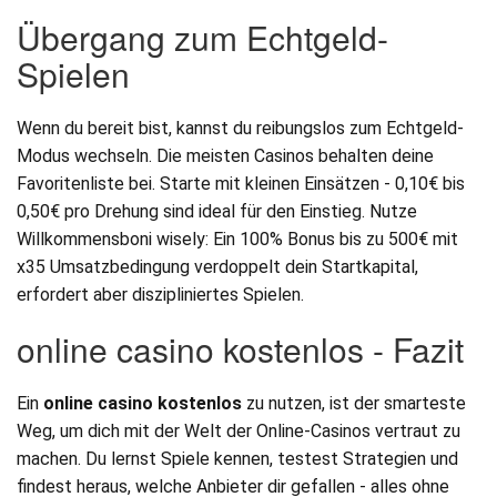
Übergang zum Echtgeld-
Spielen
Wenn du bereit bist, kannst du reibungslos zum Echtgeld-
Modus wechseln. Die meisten Casinos behalten deine
Favoritenliste bei. Starte mit kleinen Einsätzen - 0,10€ bis
0,50€ pro Drehung sind ideal für den Einstieg. Nutze
Willkommensboni wisely: Ein 100% Bonus bis zu 500€ mit
x35 Umsatzbedingung verdoppelt dein Startkapital,
erfordert aber diszipliniertes Spielen.
online casino kostenlos - Fazit
Ein
online casino kostenlos
zu nutzen, ist der smarteste
Weg, um dich mit der Welt der Online-Casinos vertraut zu
machen. Du lernst Spiele kennen, testest Strategien und
findest heraus, welche Anbieter dir gefallen - alles ohne