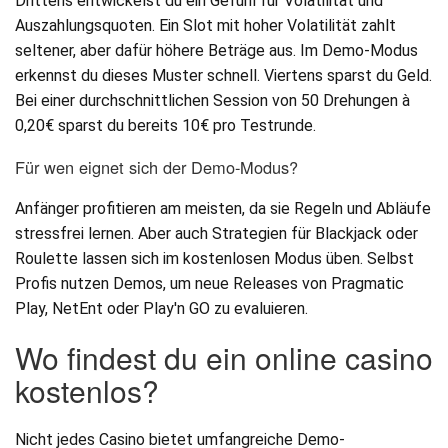
Drittens entwickelst du ein Gefühl für Volatilität und
Auszahlungsquoten. Ein Slot mit hoher Volatilität zahlt
seltener, aber dafür höhere Beträge aus. Im Demo-Modus
erkennst du dieses Muster schnell. Viertens sparst du Geld.
Bei einer durchschnittlichen Session von 50 Drehungen à
0,20€ sparst du bereits 10€ pro Testrunde.
Für wen eignet sich der Demo-Modus?
Anfänger profitieren am meisten, da sie Regeln und Abläufe
stressfrei lernen. Aber auch Strategien für Blackjack oder
Roulette lassen sich im kostenlosen Modus üben. Selbst
Profis nutzen Demos, um neue Releases von Pragmatic
Play, NetEnt oder Play'n GO zu evaluieren.
Wo findest du ein online casino
kostenlos?
Nicht jedes Casino bietet umfangreiche Demo-