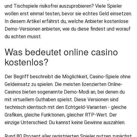
und Tischspiele risikofrei auszuprobieren? Viele Spieler
wollen erst einmal testen, bevor sie echtes Geld einsetzen.
In diesem Artikel erfährst du, welche Anbieter kostenlose
Demo-Versionen anbieten, wie du diese findest und worauf
du achten musst.
Was bedeutet online casino
kostenlos?
Der Begriff beschreibt die Möglichkeit, Casino-Spiele ohne
Geldeinsatz zu spielen. Die meisten lizenzierten Online-
Casinos bieten sogenannte Demo-Modi an, bei denen du
mit virtuellem Guthaben spielst. Diese Versionen sind
technisch identisch mit den Echtgeld-Varianten - gleiche
Grafiken, gleiche Funktionen, gleicher RTP-Wert. Der
einzige Unterschied: Du kannst keine Gewinne auszahlen.
Rund 80 Prozent aller registrierten Spieler nutzen zunächst