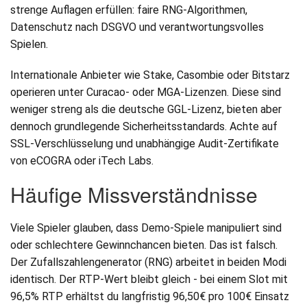
strenge Auflagen erfüllen: faire RNG-Algorithmen,
Datenschutz nach DSGVO und verantwortungsvolles
Spielen.
Internationale Anbieter wie Stake, Casombie oder Bitstarz
operieren unter Curacao- oder MGA-Lizenzen. Diese sind
weniger streng als die deutsche GGL-Lizenz, bieten aber
dennoch grundlegende Sicherheitsstandards. Achte auf
SSL-Verschlüsselung und unabhängige Audit-Zertifikate
von eCOGRA oder iTech Labs.
Häufige Missverständnisse
Viele Spieler glauben, dass Demo-Spiele manipuliert sind
oder schlechtere Gewinnchancen bieten. Das ist falsch.
Der Zufallszahlengenerator (RNG) arbeitet in beiden Modi
identisch. Der RTP-Wert bleibt gleich - bei einem Slot mit
96,5% RTP erhältst du langfristig 96,50€ pro 100€ Einsatz