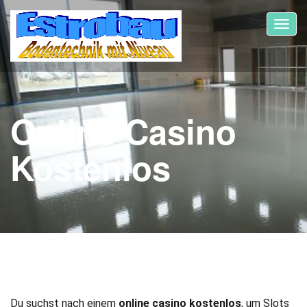
Toggl
navig
Online Casino
Kostenlos
Du suchst nach einem
online casino kostenlos
, um Slots