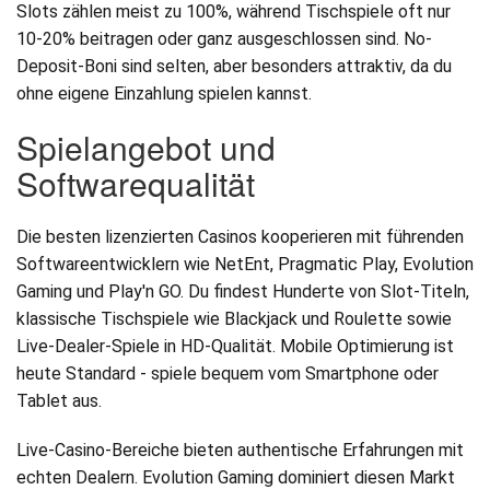
Slots zählen meist zu 100%, während Tischspiele oft nur
10-20% beitragen oder ganz ausgeschlossen sind. No-
Deposit-Boni sind selten, aber besonders attraktiv, da du
ohne eigene Einzahlung spielen kannst.
Spielangebot und
Softwarequalität
Die besten lizenzierten Casinos kooperieren mit führenden
Softwareentwicklern wie NetEnt, Pragmatic Play, Evolution
Gaming und Play'n GO. Du findest Hunderte von Slot-Titeln,
klassische Tischspiele wie Blackjack und Roulette sowie
Live-Dealer-Spiele in HD-Qualität. Mobile Optimierung ist
heute Standard - spiele bequem vom Smartphone oder
Tablet aus.
Live-Casino-Bereiche bieten authentische Erfahrungen mit
echten Dealern. Evolution Gaming dominiert diesen Markt