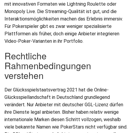
mit innovativen Formaten wie Lightning Roulette oder
Monopoly Live. Die Streaming-Qualität ist gut, und die
Interaktionsmöglichkeiten machen das Erlebnis immersiv.
Für Pokerspieler gibt es zwar weniger spezialisierte
Plattformen als früher, doch einige Anbieter integrieren
Video-Poker-Varianten in ihr Portfolio.
Rechtliche
Rahmenbedingungen
verstehen
Der Glücksspielstaatsvertrag 2021 hat die Online-
Glücksspiellandschaft in Deutschland grundlegend
verändert. Nur Anbieter mit deutscher GGL-Lizenz dürfen
ihre Dienste legal anbieten. Bisher haben relativ wenige
internationale Marken diesen Schritt vollzogen, weshalb
viele bekannte Namen wie PokerStars nicht verfügbar sind.