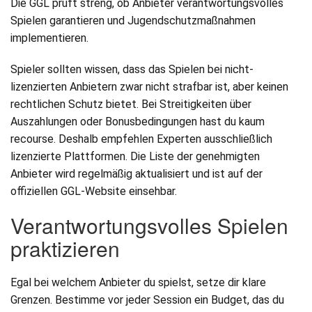
Die GGL prüft streng, ob Anbieter verantwortungsvolles
Spielen garantieren und Jugendschutzmaßnahmen
implementieren.
Spieler sollten wissen, dass das Spielen bei nicht-
lizenzierten Anbietern zwar nicht strafbar ist, aber keinen
rechtlichen Schutz bietet. Bei Streitigkeiten über
Auszahlungen oder Bonusbedingungen hast du kaum
recourse. Deshalb empfehlen Experten ausschließlich
lizenzierte Plattformen. Die Liste der genehmigten
Anbieter wird regelmäßig aktualisiert und ist auf der
offiziellen GGL-Website einsehbar.
Verantwortungsvolles Spielen
praktizieren
Egal bei welchem Anbieter du spielst, setze dir klare
Grenzen. Bestimme vor jeder Session ein Budget, das du