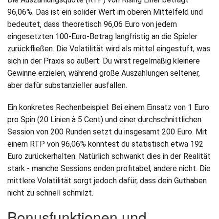
96,06%. Das ist ein solider Wert im oberen Mittelfeld und
bedeutet, dass theoretisch 96,06 Euro von jedem
eingesetzten 100-Euro-Betrag langfristig an die Spieler
zurückfließen. Die Volatilität wird als mittel eingestuft, was
sich in der Praxis so äußert: Du wirst regelmäßig kleinere
Gewinne erzielen, während große Auszahlungen seltener,
aber dafür substanzieller ausfallen.
Ein konkretes Rechenbeispiel: Bei einem Einsatz von 1 Euro
pro Spin (20 Linien à 5 Cent) und einer durchschnittlichen
Session von 200 Runden setzt du insgesamt 200 Euro. Mit
einem RTP von 96,06% könntest du statistisch etwa 192
Euro zurückerhalten. Natürlich schwankt dies in der Realität
stark - manche Sessions enden profitabel, andere nicht. Die
mittlere Volatilität sorgt jedoch dafür, dass dein Guthaben
nicht zu schnell schmilzt.
Bonusfunktionen und