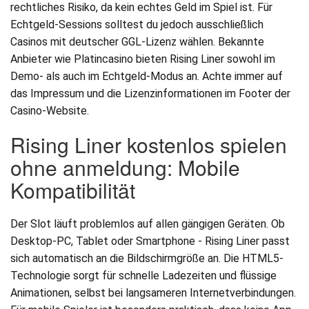
rechtliches Risiko, da kein echtes Geld im Spiel ist. Für
Echtgeld-Sessions solltest du jedoch ausschließlich
Casinos mit deutscher GGL-Lizenz wählen. Bekannte
Anbieter wie Platincasino bieten Rising Liner sowohl im
Demo- als auch im Echtgeld-Modus an. Achte immer auf
das Impressum und die Lizenzinformationen im Footer der
Casino-Website.
Rising Liner kostenlos spielen
ohne anmeldung: Mobile
Kompatibilität
Der Slot läuft problemlos auf allen gängigen Geräten. Ob
Desktop-PC, Tablet oder Smartphone - Rising Liner passt
sich automatisch an die Bildschirmgröße an. Die HTML5-
Technologie sorgt für schnelle Ladezeiten und flüssige
Animationen, selbst bei langsameren Internetverbindungen.