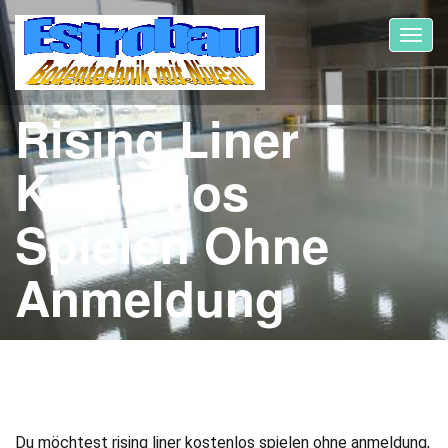
Toggl
navig
Rising Liner
Kostenlos
Spielen Ohne
Anmeldung
Du möchtest rising liner kostenlos spielen ohne anmeldung,