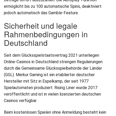
ermöglicht bis zu 100 automatische Spins, deaktiviert
jedoch automatisch das Gamble-Feature.
Sicherheit und legale
Rahmenbedingungen in
Deutschland
Seit dem Glücksspielstaatsvertrag 2021 unterliegen
Online-Casinos in Deutschland strengen Regulierungen
durch die Gemeinsame Glücksspielbehörde der Länder
(GGL). Merkur Gaming ist ein etablierter deutscher
Hersteller mit Sitz in Espelkamp, der seit 1977
Spielautomaten produziert. Rising Liner wurde 2017
veröffentlicht und ist in vielen lizenzierten deutschen
Casinos verfügbar.
Beim kostenlosen Spielen ohne Anmeldung besteht kein