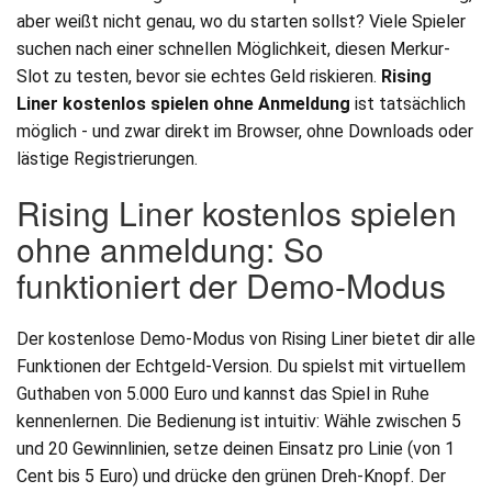
aber weißt nicht genau, wo du starten sollst? Viele Spieler
suchen nach einer schnellen Möglichkeit, diesen Merkur-
Slot zu testen, bevor sie echtes Geld riskieren.
Rising
Liner kostenlos spielen ohne Anmeldung
ist tatsächlich
möglich - und zwar direkt im Browser, ohne Downloads oder
lästige Registrierungen.
Rising Liner kostenlos spielen
ohne anmeldung: So
funktioniert der Demo-Modus
Der kostenlose Demo-Modus von Rising Liner bietet dir alle
Funktionen der Echtgeld-Version. Du spielst mit virtuellem
Guthaben von 5.000 Euro und kannst das Spiel in Ruhe
kennenlernen. Die Bedienung ist intuitiv: Wähle zwischen 5
und 20 Gewinnlinien, setze deinen Einsatz pro Linie (von 1
Cent bis 5 Euro) und drücke den grünen Dreh-Knopf. Der