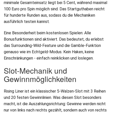
minimale Gesamteinsatz liegt bei 5 Cent, während maximal
100 Euro pro Spin möglich sind. Das Startguthaben reicht
für hunderte Runden aus, sodass du die Mechaniken
ausführlich testen kannst.
Eine Besonderheit beim kostenlosen Spielen: Alle
Bonusfunktionen sind aktiviert. Das bedeutet, du erlebst
das Surrounding-Wild-Feature und die Gamble-Funktion
genauso wie im Echtgeld-Modus. Kein Haken, keine
Einschränkungen - einfach reinklicken und loslegen.
Slot-Mechanik und
Gewinnmöglichkeiten
Rising Liner ist ein klassischer 5-Walzen-Slot mit 3 Reihen
und 20 festen Gewinnlinien. Was diesen Slot besonders
macht, ist die Auszahlungsrichtung: Gewinne werden nicht
nur von links nach rechts gezählt, sondern auch von rechts