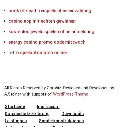
book of dead freispiele ohne einzahlung
casino app mit echten gewinnen
kostenlos jewels spielen ohne anmeldung
energy casino promo code mittwoch
retro spielautomaten online
All Rights Reserved by Corpbiz. Designed and Developed by
A.Steiner with support of
WordPress Theme
Startseite
Impressum
Datenschutzerklärung
Downloads
Leistungen
Sonderkonstruktionen