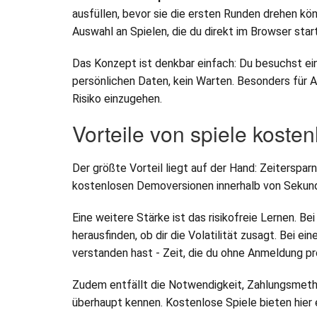
ausfüllen, bevor sie die ersten Runden drehen kön
Auswahl an Spielen, die du direkt im Browser star
Das Konzept ist denkbar einfach: Du besuchst eine
persönlichen Daten, kein Warten. Besonders für 
Risiko einzugehen.
Vorteile von spiele kost
Der größte Vorteil liegt auf der Hand: Zeiterspar
kostenlosen Demoversionen innerhalb von Sekunde
Eine weitere Stärke ist das risikofreie Lernen. B
herausfinden, ob dir die Volatilität zusagt. Bei 
verstanden hast - Zeit, die du ohne Anmeldung pr
Zudem entfällt die Notwendigkeit, Zahlungsmethod
überhaupt kennen. Kostenlose Spiele bieten hie