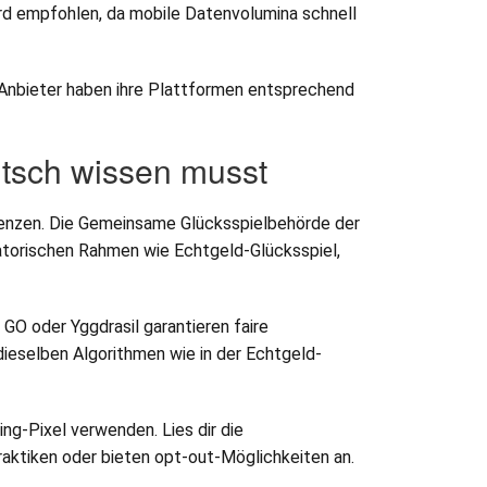
ird empfohlen, da mobile Datenvolumina schnell
e Anbieter haben ihre Plattformen entsprechend
utsch wissen musst
izenzen. Die Gemeinsame Glücksspielbehörde der
atorischen Rahmen wie Echtgeld-Glücksspiel,
GO oder Yggdrasil garantieren faire
eselben Algorithmen wie in der Echtgeld-
ng-Pixel verwenden. Lies dir die
raktiken oder bieten opt-out-Möglichkeiten an.