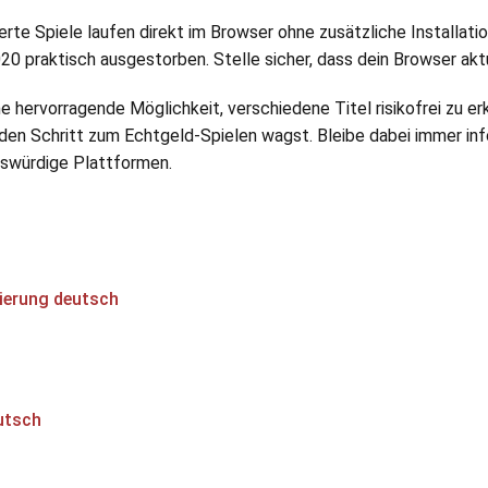
te Spiele laufen direkt im Browser ohne zusätzliche Installation
20 praktisch ausgestorben. Stelle sicher, dass dein Browser aktue
 hervorragende Möglichkeit, verschiedene Titel risikofrei zu e
 den Schritt zum Echtgeld-Spielen wagst. Bleibe dabei immer in
nswürdige Plattformen.
rierung deutsch
utsch